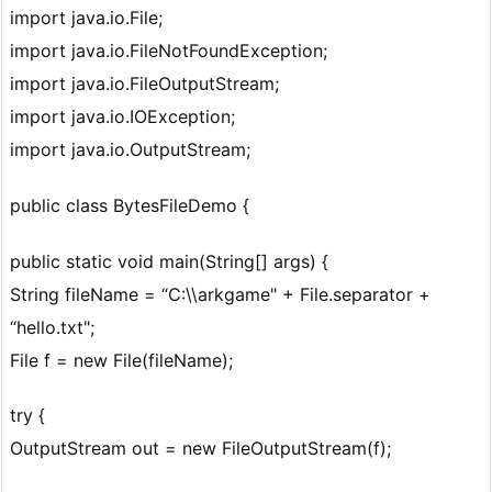
import java.io.File;
import java.io.FileNotFoundException;
import java.io.FileOutputStream;
import java.io.IOException;
import java.io.OutputStream;
public class BytesFileDemo {
public static void main(String[] args) {
String fileName = “C:\\arkgame" + File.separator +
“hello.txt";
File f = new File(fileName);
try {
OutputStream out = new FileOutputStream(f);