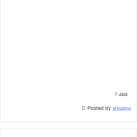

Java

Posted by
arkgame