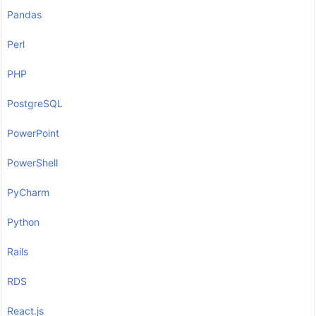
Pandas
Perl
PHP
PostgreSQL
PowerPoint
PowerShell
PyCharm
Python
Rails
RDS
React.js