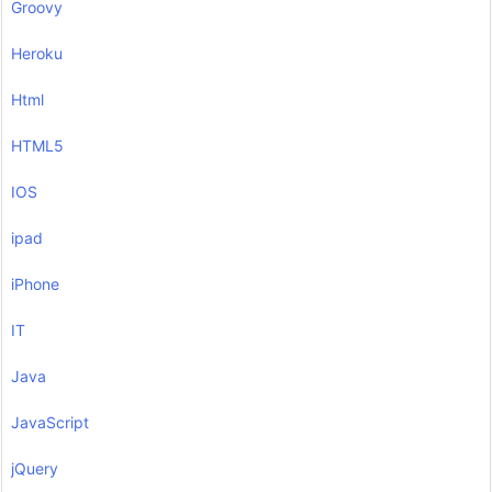
Groovy
Heroku
Html
HTML5
IOS
ipad
iPhone
IT
Java
JavaScript
jQuery