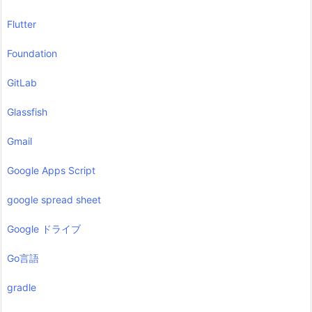
Flutter
Foundation
GitLab
Glassfish
Gmail
Google Apps Script
google spread sheet
Google ドライブ
Go言語
gradle