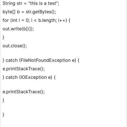
String str = “this is a test";
byte[] b = str.getBytes();
for (int i = 0; i < b.length; i++) {
out.write(b[i]);
}
out.close();
} catch (FileNotFoundException e) {
e.printStackTrace();
} catch (IOException e) {
e.printStackTrace();
}
}