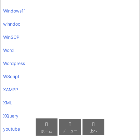
Windows11
winndoo
WinSCP
Word
Wordpress
WScript
XAMPP
XML
XQuery



youtube
メニュー
上へ
ホーム