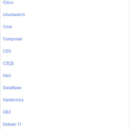
Cisco
cloudwatch
Cmd
Composer
CSS
C言語
Dart
DataBase
Databricks
DB2
Debian 11