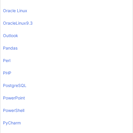
Oracle Linux
OracleLinux9.3
Outlook
Pandas
Perl
PHP
PostgreSQL
PowerPoint
PowerShell
PyCharm