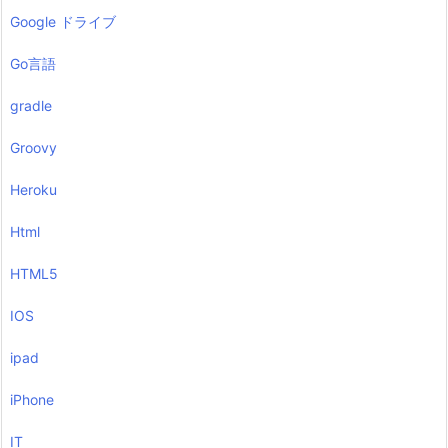
Google ドライブ
Go言語
gradle
Groovy
Heroku
Html
HTML5
IOS
ipad
iPhone
IT