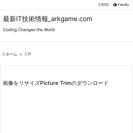

RSS
Feedly

メニュ
最新IT技術情報_arkgame.com

Coding Changes the World
サイド

前へ

ホーム
>

IT

次へ

検索
画像をリサイズPicture Trimのダウンロード