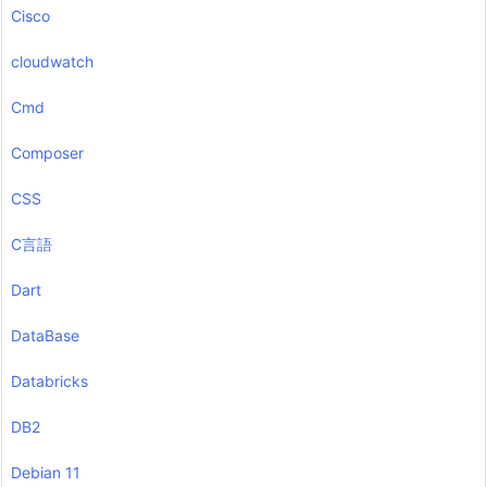
Cisco
cloudwatch
Cmd
Composer
CSS
C言語
Dart
DataBase
Databricks
DB2
Debian 11