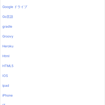
Google ドライブ
Go言語
gradle
Groovy
Heroku
Html
HTML5
IOS
ipad
iPhone