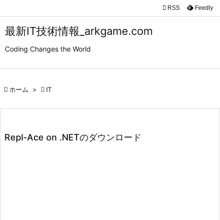

RSS
Feedly

メニュ
最新IT技術情報_arkgame.com

Coding Changes the World
サイド

前へ

ホーム
>

IT

次へ

検索
Repl-Ace on .NETのダウンロード