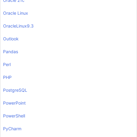
Oracle 21c
Oracle Linux
OracleLinux9.3
Outlook
Pandas
Perl
PHP
PostgreSQL
PowerPoint
PowerShell
PyCharm