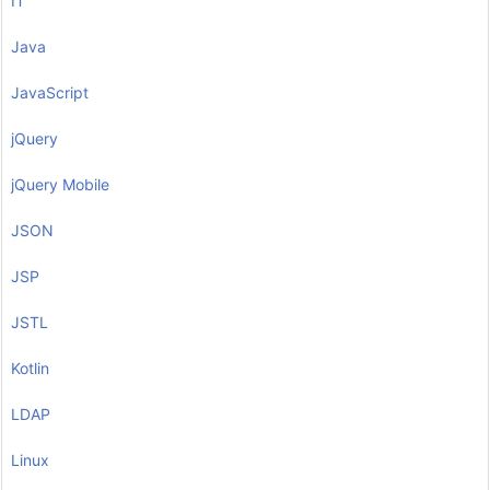
IT
Java
JavaScript
jQuery
jQuery Mobile
JSON
JSP
JSTL
Kotlin
LDAP
Linux