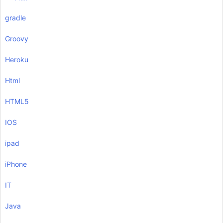
gradle
Groovy
Heroku
Html
HTML5
IOS
ipad
iPhone
IT
Java