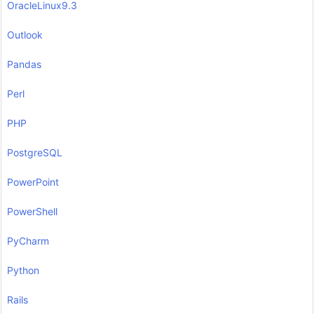
OracleLinux9.3
Outlook
Pandas
Perl
PHP
PostgreSQL
PowerPoint
PowerShell
PyCharm
Python
Rails