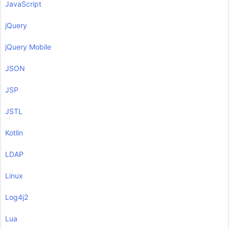
JavaScript
jQuery
jQuery Mobile
JSON
JSP
JSTL
Kotlin
LDAP
Linux
Log4j2
Lua