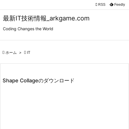

RSS
Feedly

メニュ
最新IT技術情報_arkgame.com

Coding Changes the World
サイド

前へ

ホーム
>

IT

次へ

検索
Shape Collageのダウンロード