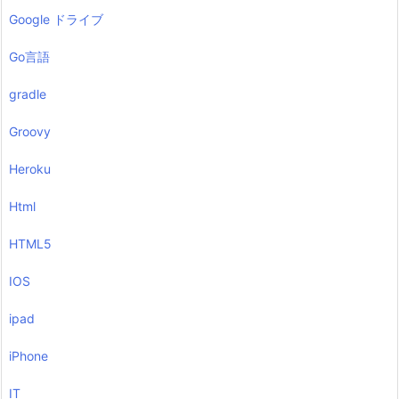
Google ドライブ
Go言語
gradle
Groovy
Heroku
Html
HTML5
IOS
ipad
iPhone
IT