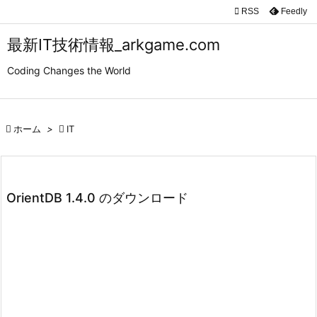

RSS
Feedly

メニュ
最新IT技術情報_arkgame.com

Coding Changes the World
サイド

前へ

ホーム
>

IT

次へ

検索
OrientDB 1.4.0 のダウンロード