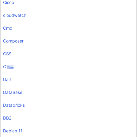
Cisco
cloudwatch
Cmd
Composer
CSS
C言語
Dart
DataBase
Databricks
DB2
Debian 11