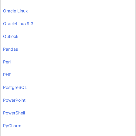
Oracle Linux
OracleLinux9.3
Outlook
Pandas
Perl
PHP
PostgreSQL
PowerPoint
PowerShell
PyCharm