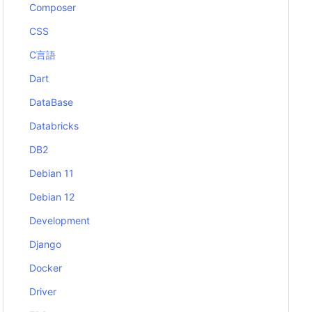
Composer
CSS
C言語
Dart
DataBase
Databricks
DB2
Debian 11
Debian 12
Development
Django
Docker
Driver