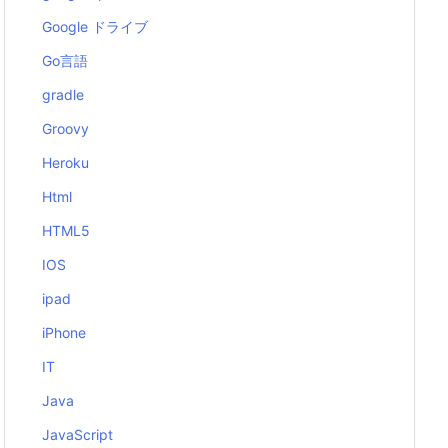
Google ドライブ
Go言語
gradle
Groovy
Heroku
Html
HTML5
IOS
ipad
iPhone
IT
Java
JavaScript