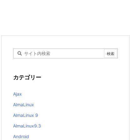
カテゴリー
Ajax
AlmaLinux
AlmaLinux 9
AlmaLinux9.3
Android