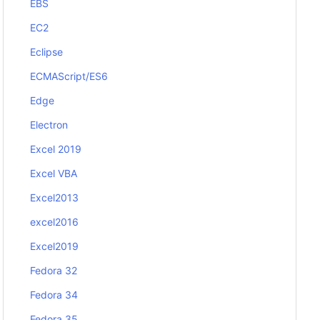
EBS
EC2
Eclipse
ECMAScript/ES6
Edge
Electron
Excel 2019
Excel VBA
Excel2013
excel2016
Excel2019
Fedora 32
Fedora 34
Fedora 35