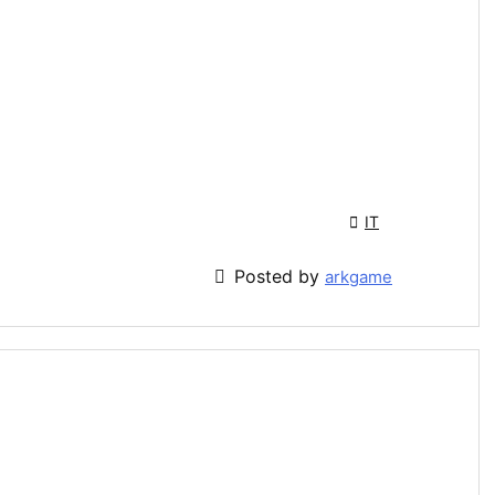

IT

Posted by
arkgame