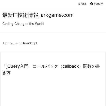

RSS
Feedly

メニュ
最新IT技術情報_arkgame.com

Coding Changes the World
サイド

前へ

ホーム
>

JavaScript

次へ

検索
「jQuery入門」コールバック（callback）関数の書
き方