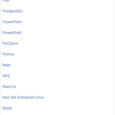
PHP
PostgreSQL
PowerPoint
PowerShell
PyCharm
Python
Rails
RDS
React.js
Red Hat Enterprise Linux
Redis