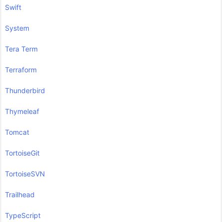
Swift
System
Tera Term
Terraform
Thunderbird
Thymeleaf
Tomcat
TortoiseGit
TortoiseSVN
Trailhead
TypeScript