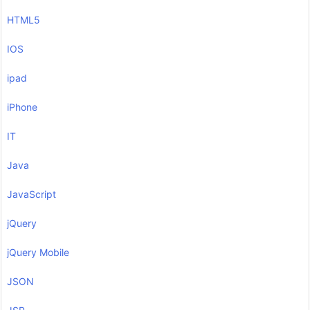
HTML5
IOS
ipad
iPhone
IT
Java
JavaScript
jQuery
jQuery Mobile
JSON