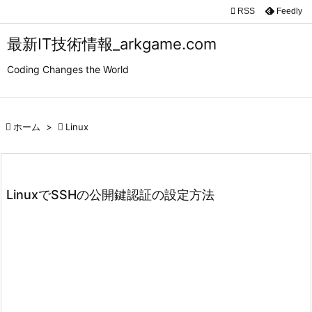

RSS
Feedly

メニュ
最新IT技術情報_arkgame.com

Coding Changes the World
サイド

前へ

ホーム
>

Linux

次へ

検索
LinuxでSSHの公開鍵認証の設定方法