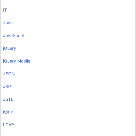
IT
Java
JavaScript
jQuery
jQuery Mobile
JSON
JSP
JSTL
Kotlin
LDAP