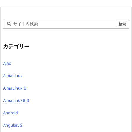
カテゴリー
Ajax
AlmaLinux
AlmaLinux 9
AlmaLinux9.3
Android
AngularJS