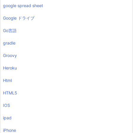
google spread sheet
Google ドライブ
Go言語
gradle
Groovy
Heroku
Html
HTML5
IOS
ipad
iPhone