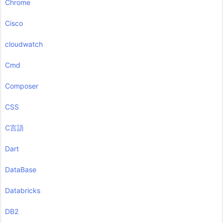
Chrome
Cisco
cloudwatch
Cmd
Composer
CSS
C言語
Dart
DataBase
Databricks
DB2