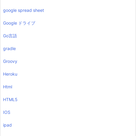
google spread sheet
Google ドライブ
Go言語
gradle
Groovy
Heroku
Html
HTML5
IOS
ipad