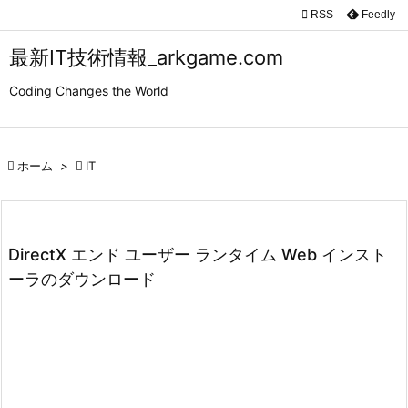

RSS
Feedly

メニュ
最新IT技術情報_arkgame.com

Coding Changes the World
サイド

前へ

ホーム
>

IT

次へ

検索
DirectX エンド ユーザー ランタイム Web インスト
ーラのダウンロード