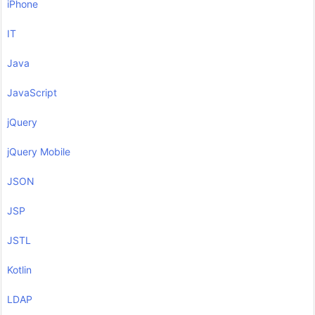
iPhone
IT
Java
JavaScript
jQuery
jQuery Mobile
JSON
JSP
JSTL
Kotlin
LDAP