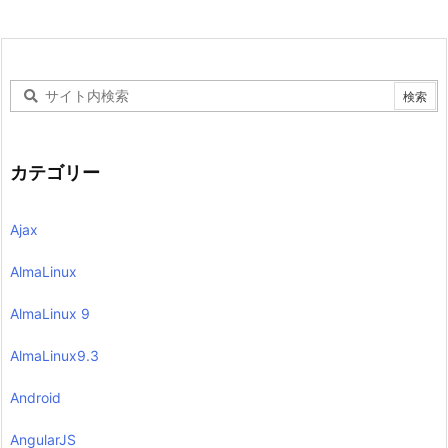
カテゴリー
Ajax
AlmaLinux
AlmaLinux 9
AlmaLinux9.3
Android
AngularJS