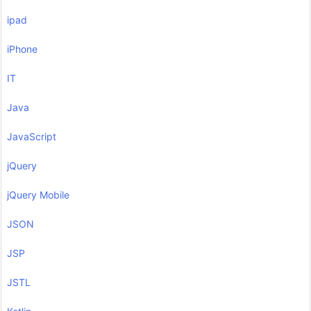
ipad
iPhone
IT
Java
JavaScript
jQuery
jQuery Mobile
JSON
JSP
JSTL