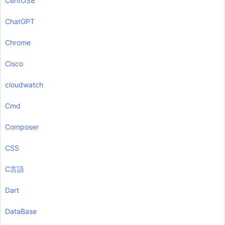
CentOS8
ChatGPT
Chrome
Cisco
cloudwatch
Cmd
Composer
CSS
C言語
Dart
DataBase