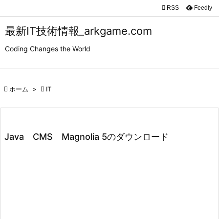

RSS
Feedly

メニュ
最新IT技術情報_arkgame.com

Coding Changes the World
サイド

前へ

ホーム
>

IT

次へ

検索
Java CMS Magnolia 5のダウンロード