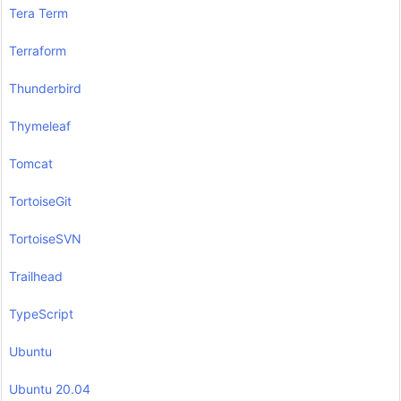
Tera Term
Terraform
Thunderbird
Thymeleaf
Tomcat
TortoiseGit
TortoiseSVN
Trailhead
TypeScript
Ubuntu
Ubuntu 20.04