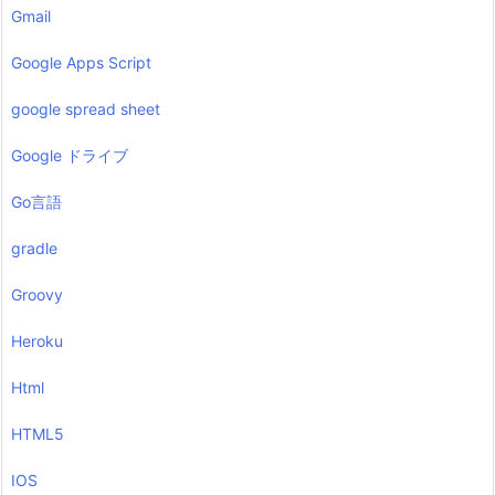
Gmail
Google Apps Script
google spread sheet
Google ドライブ
Go言語
gradle
Groovy
Heroku
Html
HTML5
IOS