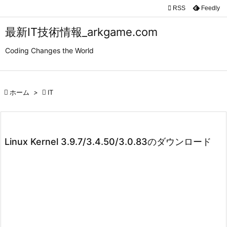

RSS
Feedly

メニュ
最新IT技術情報_arkgame.com

Coding Changes the World
サイド

前へ

ホーム
>

IT

次へ

検索
Linux Kernel 3.9.7/3.4.50/3.0.83のダウンロード