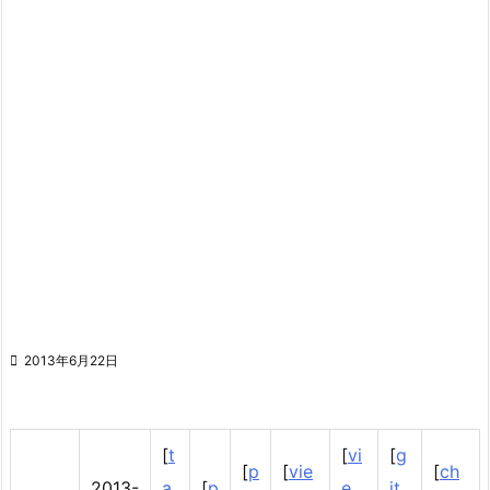

2013年6月22日
[
t
[
vi
[
g
[
p
[
vie
[
ch
2013-
a
[
p
e
it