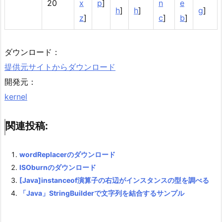
20
x
p
]
n
e
h
]
h
]
g
]
z
]
c
]
b
]
ダウンロード：
提供元サイトからダウンロード
開発元：
kernel
関連投稿:
wordReplacerのダウンロード
ISOburnのダウンロード
[Java]instanceof演算子の右辺がインスタンスの型を調べる
「Java」StringBuilderで文字列を結合するサンプル