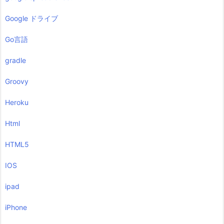
Google ドライブ
Go言語
gradle
Groovy
Heroku
Html
HTML5
IOS
ipad
iPhone