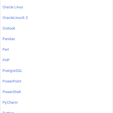
Oracle Linux
OracleLinux9.3
Outlook
Pandas
Perl
PHP
PostgreSQL
PowerPoint
PowerShell
PyCharm
Python