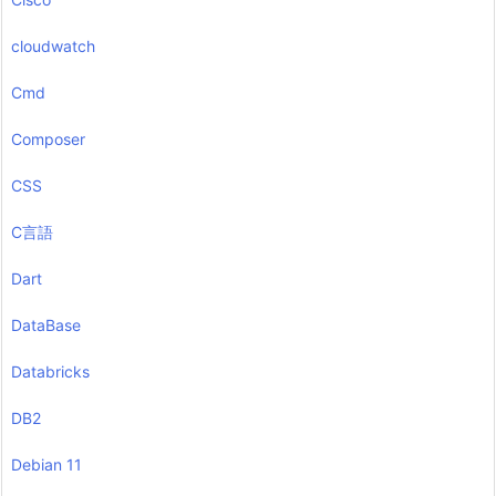
cloudwatch
Cmd
Composer
CSS
C言語
Dart
DataBase
Databricks
DB2
Debian 11