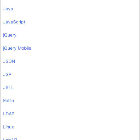
Java
JavaScript
jQuery
jQuery Mobile
JSON
JSP
JSTL
Kotlin
LDAP
Linux
Log4j2