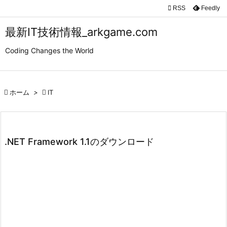

RSS
Feedly

メニュ
最新IT技術情報_arkgame.com

Coding Changes the World
サイド

前へ

ホーム
>

IT

次へ

検索
.NET Framework 1.1のダウンロード