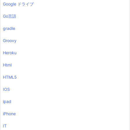
Google ドライブ
Go言語
gradle
Groovy
Heroku
Html
HTML5
IOS
ipad
iPhone
IT