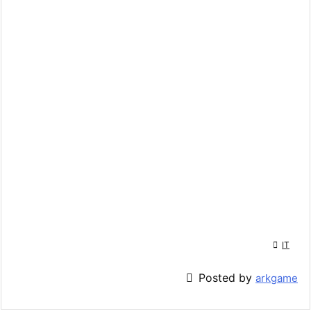

IT

Posted by
arkgame