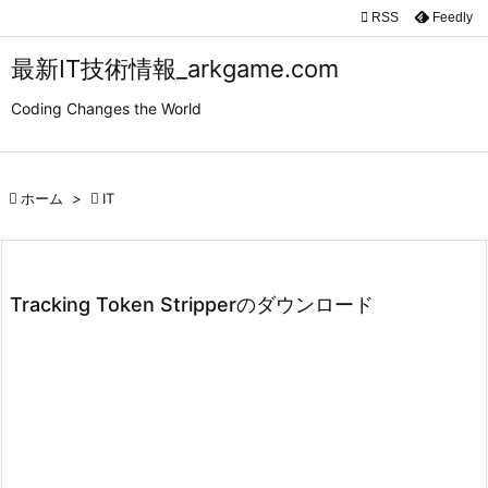

RSS
Feedly

メニュ
最新IT技術情報_arkgame.com

Coding Changes the World
サイド

前へ

ホーム
>

IT

次へ

検索
Tracking Token Stripperのダウンロード