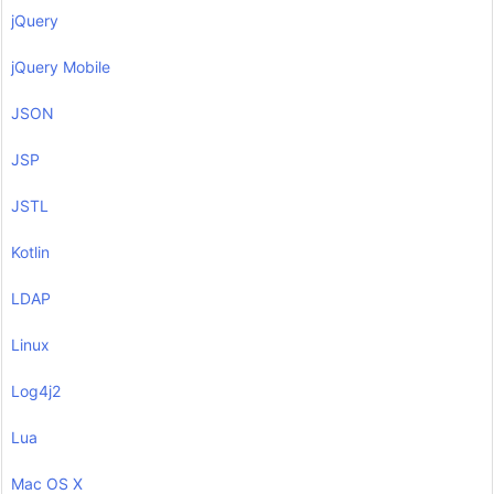
jQuery
jQuery Mobile
JSON
JSP
JSTL
Kotlin
LDAP
Linux
Log4j2
Lua
Mac OS X