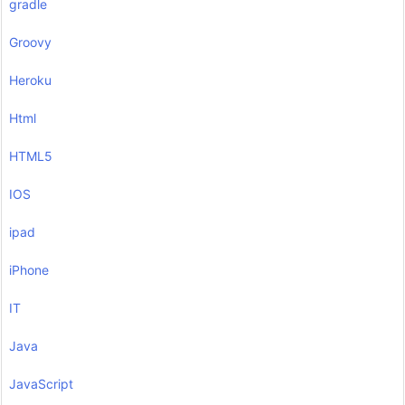
gradle
Groovy
Heroku
Html
HTML5
IOS
ipad
iPhone
IT
Java
JavaScript