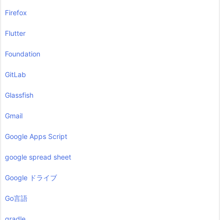
Firefox
Flutter
Foundation
GitLab
Glassfish
Gmail
Google Apps Script
google spread sheet
Google ドライブ
Go言語
gradle