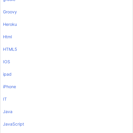
Groovy
Heroku
Html
HTML5
IOS
ipad
iPhone
IT
Java
JavaScript