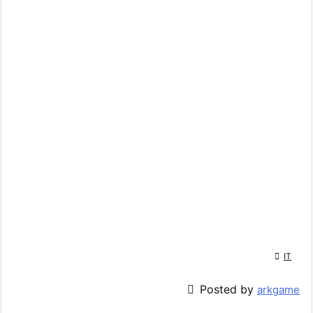

IT

Posted by
arkgame