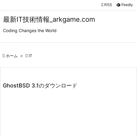

RSS
Feedly

メニュ
最新IT技術情報_arkgame.com

Coding Changes the World
サイド

前へ

ホーム
>

IT

次へ

検索
GhostBSD 3.1のダウンロード