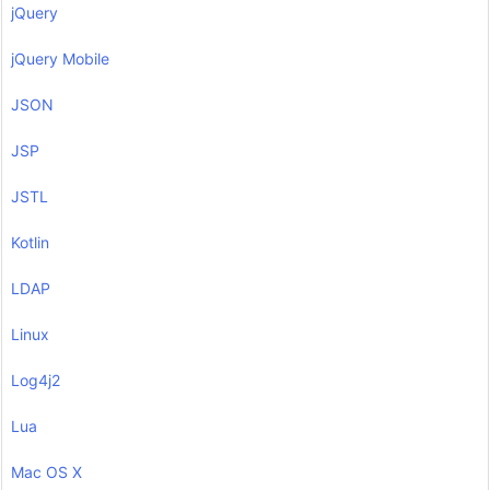
jQuery
jQuery Mobile
JSON
JSP
JSTL
Kotlin
LDAP
Linux
Log4j2
Lua
Mac OS X