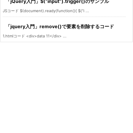
「jQuery入門」$(“input”).trigger()のサンプル
JSコード $(document).ready(function(){ $("i ...
「jquery入門」remove()で要素を削除するコード
1.htmlコード <div>data 11</div> ...