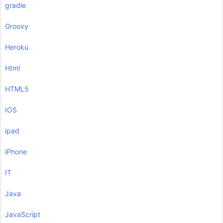
gradle
Groovy
Heroku
Html
HTML5
IOS
ipad
iPhone
IT
Java
JavaScript