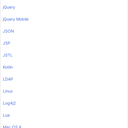
jQuery
jQuery Mobile
JSON
JSP
JSTL
Kotlin
LDAP
Linux
Log4j2
Lua
Mac OS X