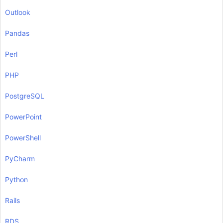
Outlook
Pandas
Perl
PHP
PostgreSQL
PowerPoint
PowerShell
PyCharm
Python
Rails
RDS