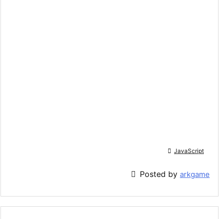

JavaScript

Posted by
arkgame