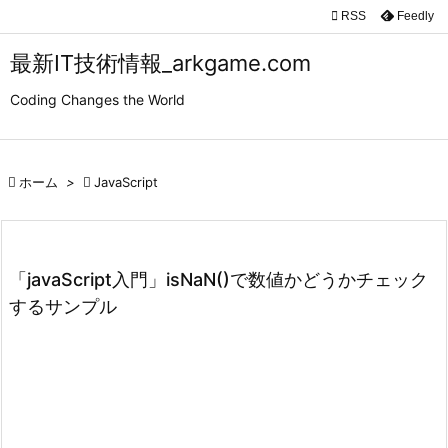

RSS
Feedly

メニュ
最新IT技術情報_arkgame.com

Coding Changes the World
サイド

前へ

ホーム
>

JavaScript

次へ

検索
「javaScript入門」isNaN()で数値かどうかチェック
するサンプル