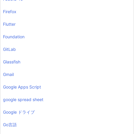
Firefox
Flutter
Foundation
GitLab
Glassfish
Gmail
Google Apps Script
google spread sheet
Google ドライブ
Go言語