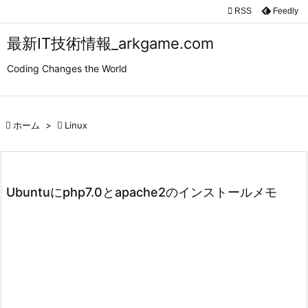

RSS
Feedly

メニュ
最新IT技術情報_arkgame.com

Coding Changes the World
サイド

前へ

ホーム
>

Linux

次へ

検索
Ubuntuにphp7.0とapache2のインストールメモ