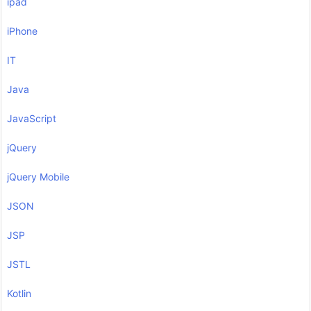
ipad
iPhone
IT
Java
JavaScript
jQuery
jQuery Mobile
JSON
JSP
JSTL
Kotlin