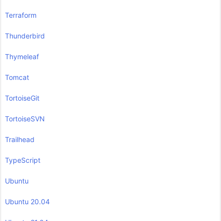
Terraform
Thunderbird
Thymeleaf
Tomcat
TortoiseGit
TortoiseSVN
Trailhead
TypeScript
Ubuntu
Ubuntu 20.04