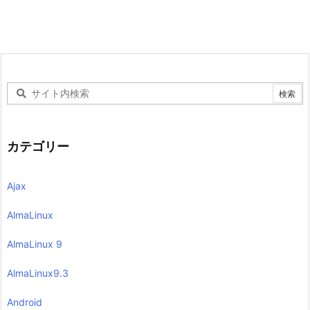
カテゴリー
Ajax
AlmaLinux
AlmaLinux 9
AlmaLinux9.3
Android