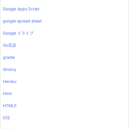
Google Apps Script
google spread sheet
Google ドライブ
Go言語
gradle
Groovy
Heroku
Html
HTML5
IOS