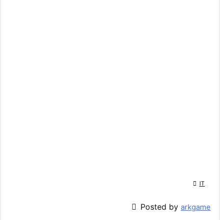

IT

Posted by
arkgame