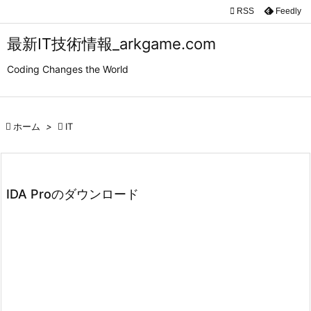

RSS
Feedly

メニュ
最新IT技術情報_arkgame.com

Coding Changes the World
サイド

前へ

ホーム
>

IT

次へ

検索
IDA Proのダウンロード