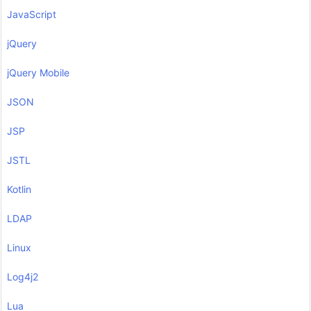
JavaScript
jQuery
jQuery Mobile
JSON
JSP
JSTL
Kotlin
LDAP
Linux
Log4j2
Lua