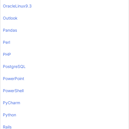
OracleLinux9.3
Outlook
Pandas
Perl
PHP
PostgreSQL
PowerPoint
PowerShell
PyCharm
Python
Rails