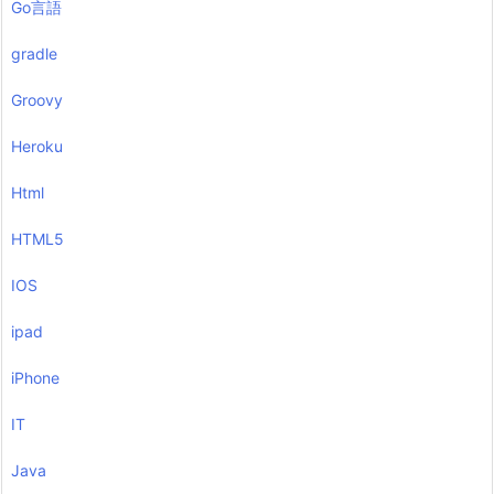
Go言語
gradle
Groovy
Heroku
Html
HTML5
IOS
ipad
iPhone
IT
Java