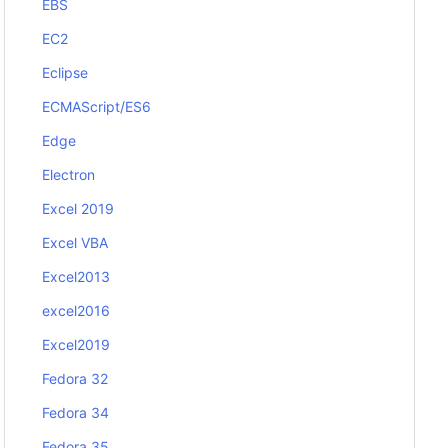
EBS
EC2
Eclipse
ECMAScript/ES6
Edge
Electron
Excel 2019
Excel VBA
Excel2013
excel2016
Excel2019
Fedora 32
Fedora 34
Fedora 35