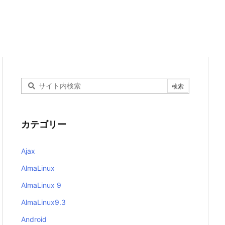
カテゴリー
Ajax
AlmaLinux
AlmaLinux 9
AlmaLinux9.3
Android