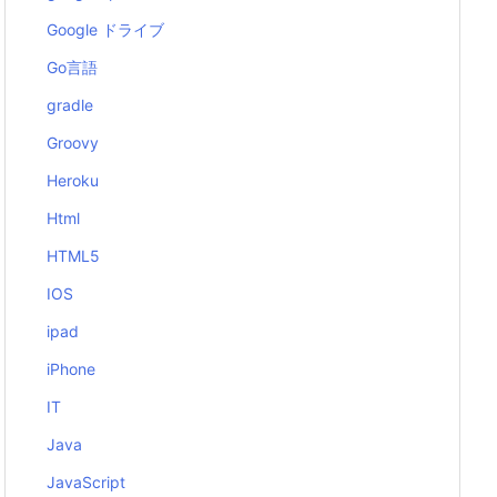
Google ドライブ
Go言語
gradle
Groovy
Heroku
Html
HTML5
IOS
ipad
iPhone
IT
Java
JavaScript