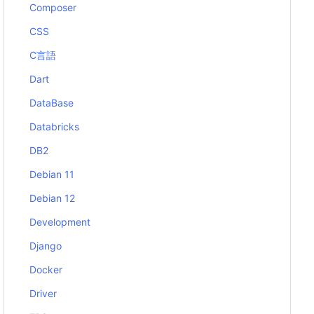
Composer
CSS
C言語
Dart
DataBase
Databricks
DB2
Debian 11
Debian 12
Development
Django
Docker
Driver