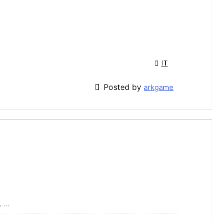

IT

Posted by
arkgame
...