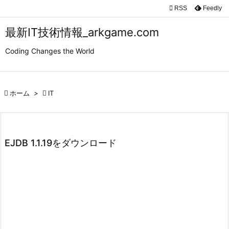

RSS
Feedly

メニュ
最新IT技術情報_arkgame.com

Coding Changes the World
サイド

前へ

ホーム
>

IT

次へ

検索
EJDB 1.1.19をダウンロード