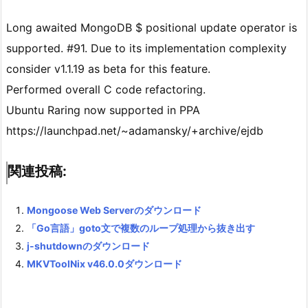
Long awaited MongoDB $ positional update operator is
supported. #91. Due to its implementation complexity
consider v1.1.19 as beta for this feature.
Performed overall C code refactoring.
Ubuntu Raring now supported in PPA
https://launchpad.net/~adamansky/+archive/ejdb
関連投稿:
Mongoose Web Serverのダウンロード
「Go言語」goto文で複数のループ処理から抜き出す
j-shutdownのダウンロード
MKVToolNix v46.0.0ダウンロード