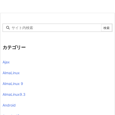
カテゴリー
Ajax
AlmaLinux
AlmaLinux 9
AlmaLinux9.3
Android