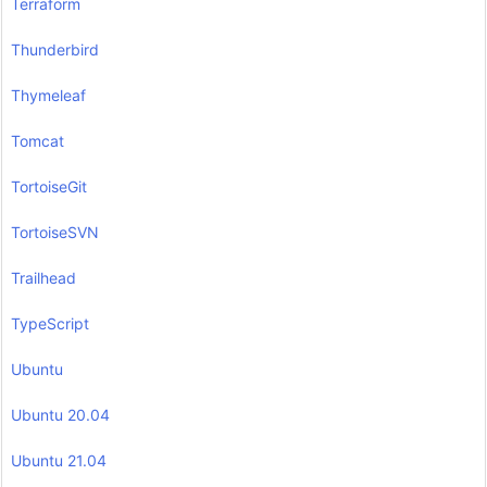
Terraform
Thunderbird
Thymeleaf
Tomcat
TortoiseGit
TortoiseSVN
Trailhead
TypeScript
Ubuntu
Ubuntu 20.04
Ubuntu 21.04