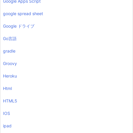
Google Apps Script
google spread sheet
Google ドライブ
Go言語
gradle
Groovy
Heroku
Html
HTML5
IOS
ipad