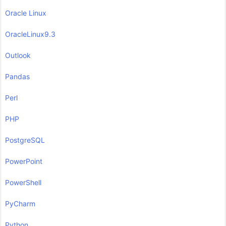
Oracle Linux
OracleLinux9.3
Outlook
Pandas
Perl
PHP
PostgreSQL
PowerPoint
PowerShell
PyCharm
Python