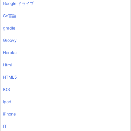
Google ドライブ
Go言語
gradle
Groovy
Heroku
Html
HTML5
IOS
ipad
iPhone
IT