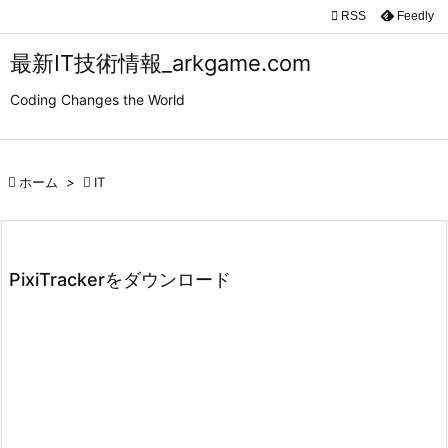

RSS
Feedly

メニュ
最新IT技術情報_arkgame.com

Coding Changes the World
サイド

前へ

ホーム
>

IT

次へ

検索
PixiTrackerをダウンロード