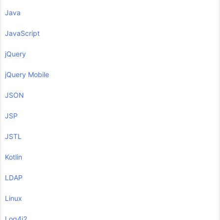
Java
JavaScript
jQuery
jQuery Mobile
JSON
JSP
JSTL
Kotlin
LDAP
Linux
Log4j2