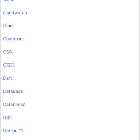
cloudwatch
Cmd
Composer
CSS
C言語
Dart
DataBase
Databricks
DB2
Debian 11