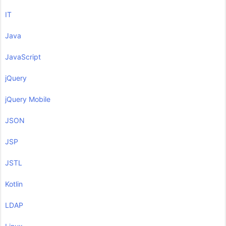
IT
Java
JavaScript
jQuery
jQuery Mobile
JSON
JSP
JSTL
Kotlin
LDAP