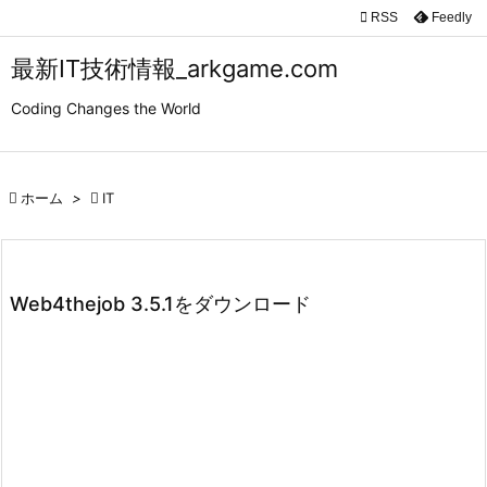

RSS
Feedly

メニュ
最新IT技術情報_arkgame.com

Coding Changes the World
サイド

前へ

ホーム
>

IT

次へ

検索
Web4thejob 3.5.1をダウンロード