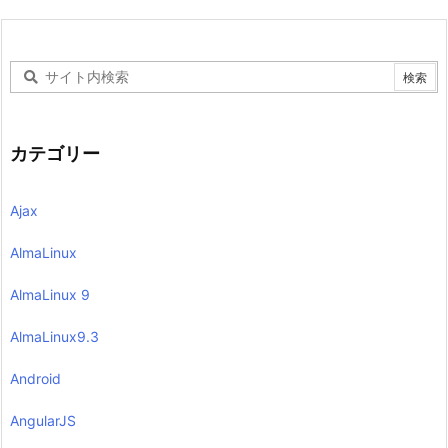
カテゴリー
Ajax
AlmaLinux
AlmaLinux 9
AlmaLinux9.3
Android
AngularJS