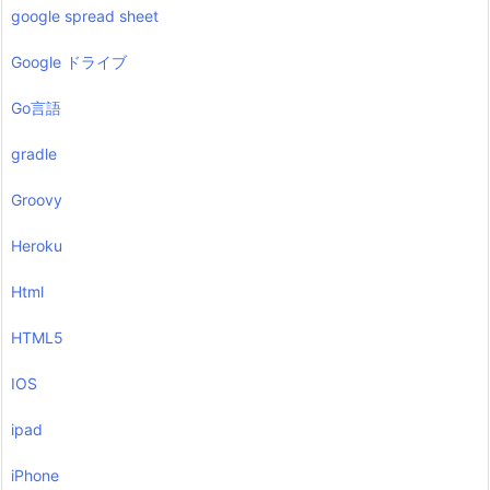
google spread sheet
Google ドライブ
Go言語
gradle
Groovy
Heroku
Html
HTML5
IOS
ipad
iPhone