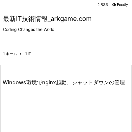

RSS
Feedly

メニュ
最新IT技術情報_arkgame.com

Coding Changes the World
サイド

前へ

ホーム
>

IT

次へ

検索
Windows環境でnginx起動、シャットダウンの管理