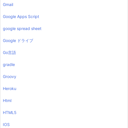
Gmail
Google Apps Script
google spread sheet
Google ドライブ
Go言語
gradle
Groovy
Heroku
Html
HTML5
IOS