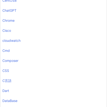
CentOS8
ChatGPT
Chrome
Cisco
cloudwatch
Cmd
Composer
CSS
C言語
Dart
DataBase