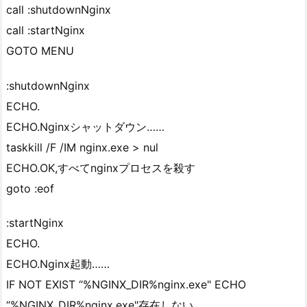
call :shutdownNginx
call :startNginx
GOTO MENU
:shutdownNginx
ECHO.
ECHO.Nginxシャットダウン……
taskkill /F /IM nginx.exe > nul
ECHO.OK,すべてnginxプロセスを殺す
goto :eof
:startNginx
ECHO.
ECHO.Nginx起動……
IF NOT EXIST “%NGINX_DIR%nginx.exe" ECHO
“%NGINX_DIR%nginx.exe"存在しない