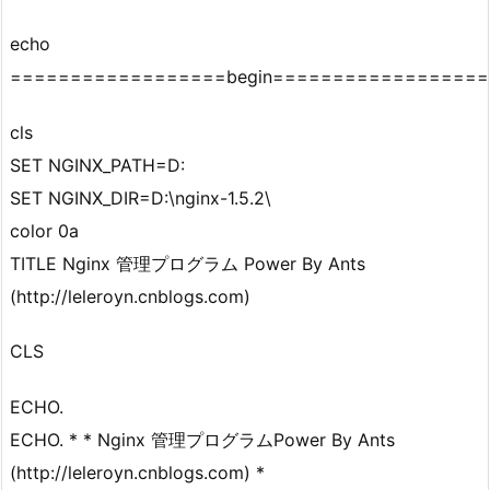
echo
==================begin=================
cls
SET NGINX_PATH=D:
SET NGINX_DIR=D:\nginx-1.5.2\
color 0a
TITLE Nginx 管理プログラム Power By Ants
(http://leleroyn.cnblogs.com)
CLS
ECHO.
ECHO. * * Nginx 管理プログラムPower By Ants
(http://leleroyn.cnblogs.com) *