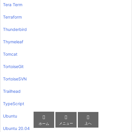
Tera Term
Terraform
Thunderbird
Thymeleaf
Tomcat
TortoiseGit
TortoiseSVN
Trailhead
TypeScript
Ubuntu



メニュー
上へ
ホーム
Ubuntu 20.04