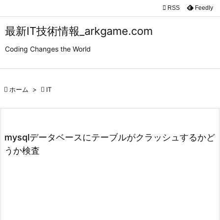

RSS
Feedly

メニュ
最新IT技術情報_arkgame.com

Coding Changes the World
サイド

前へ

ホーム
>

IT

次へ

検索
mysqlデータベースにテーブルがクラッシュするかど
うか検査