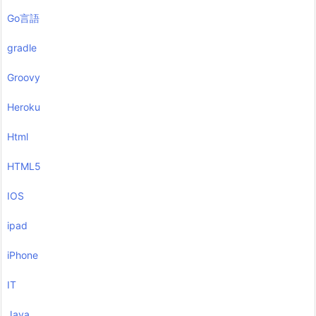
Go言語
gradle
Groovy
Heroku
Html
HTML5
IOS
ipad
iPhone
IT
Java