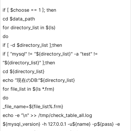
if [ $choose == 1 ]; then
cd $data_path
for directory_list in $(ls)
do
if [ -d $directory_list ];then
if [ “mysql" != “${directory_list}" -a “test" !=
“${directory_list}" ];then
cd ${directory_list}
echo “現在のDB:"${directory_list}
for file_list in $(ls *.frm)
do
_file_name=${file_list%.frm}
echo -e “\n" >> /tmp/check_table_all.log
${mysql_version} -h 127.0.0.1 -u${name} -p${pass} -e