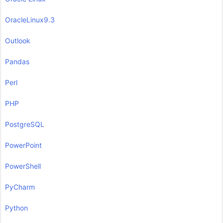
OracleLinux9.3
Outlook
Pandas
Perl
PHP
PostgreSQL
PowerPoint
PowerShell
PyCharm
Python