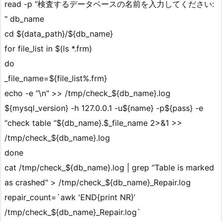
read -p “検査するデータベースの名前を入力してください:
" db_name
cd ${data_path}/${db_name}
for file_list in $(ls *.frm)
do
_file_name=${file_list%.frm}
echo -e “\n" >> /tmp/check_${db_name}.log
${mysql_version} -h 127.0.0.1 -u${name} -p${pass} -e
“check table “${db_name}.$_file_name 2>&1 >>
/tmp/check_${db_name}.log
done
cat /tmp/check_${db_name}.log | grep “Table is marked
as crashed" > /tmp/check_${db_name}_Repair.log
repair_count=`awk 'END{print NR}’
/tmp/check_${db_name}_Repair.log`