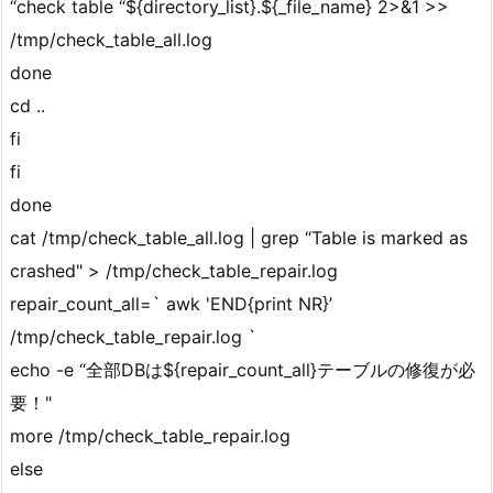
“check table “${directory_list}.${_file_name} 2>&1 >>
/tmp/check_table_all.log
done
cd ..
fi
fi
done
cat /tmp/check_table_all.log | grep “Table is marked as
crashed" > /tmp/check_table_repair.log
repair_count_all=` awk 'END{print NR}’
/tmp/check_table_repair.log `
echo -e “全部DBは${repair_count_all}テーブルの修復が必
要！"
more /tmp/check_table_repair.log
else