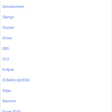
Development
Django
Docker
Driver
EBS
EC2
Eclipse
ECMAScript/ES6
Edge
Electron
Excel 2019