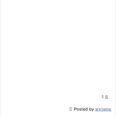

IT

Posted by
arkgame