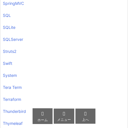
SpringMVC
SQL
SQLite
SQLServer
Struts2
Swift
System
Tera Term
Terraform
Thunderbird



メニュー
上へ
ホーム
Thymeleaf