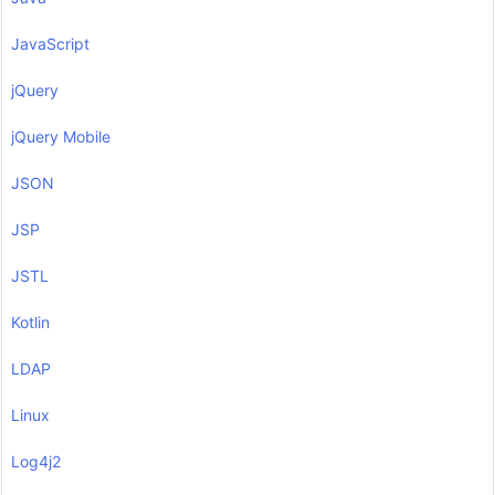
JavaScript
jQuery
jQuery Mobile
JSON
JSP
JSTL
Kotlin
LDAP
Linux
Log4j2