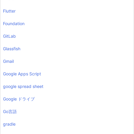
Flutter
Foundation
GitLab
Glassfish
Gmail
Google Apps Script
google spread sheet
Google ドライブ
Go言語
gradle