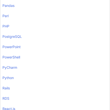
Pandas
Perl
PHP
PostgreSQL
PowerPoint
PowerShell
PyCharm
Python
Rails
RDS
React.js