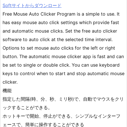
Softサイトからダウンロード
Free Mouse Auto Clicker Program is a simple to use. It
has easy mouse auto click settings which provide fast
and automatic mouse clicks. Set the free auto clicker
software to auto click at the selected time interval.
Options to set mouse auto clicks for the left or right
button. The automatic mouse clicker app is fast and can
be set to single or double click. You can use keyboard
keys to control when to start and stop automatic mouse
clicker.
機能
指定した間隔(時、分、秒、ミリ秒)で、自動でマウスをクリ
ックすることができる。
ホットキーで開始、停止ができる、シンプルなインターフ
ェースで、簡単に操作することができる