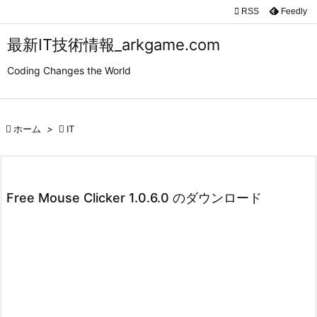

RSS
Feedly

メニュ
最新IT技術情報_arkgame.com

Coding Changes the World
サイド

前へ

ホーム
>

IT

次へ

検索
Free Mouse Clicker 1.0.6.0 のダウンロード