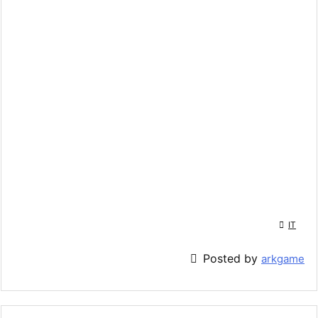

IT

Posted by
arkgame