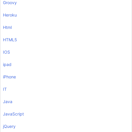
Groovy
Heroku
Html
HTML5
IOS
ipad
iPhone
IT
Java
JavaScript
jQuery