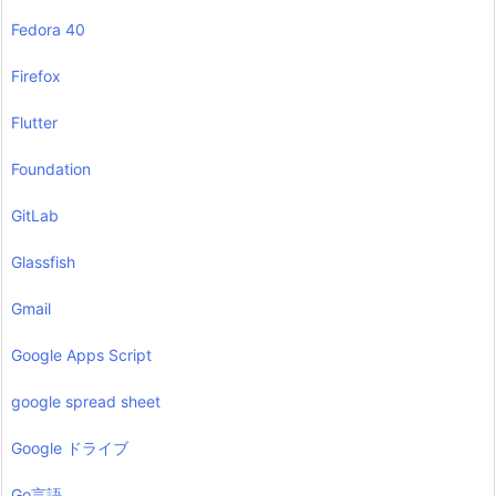
Fedora 40
Firefox
Flutter
Foundation
GitLab
Glassfish
Gmail
Google Apps Script
google spread sheet
Google ドライブ
Go言語