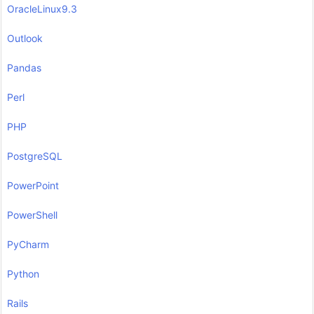
OracleLinux9.3
Outlook
Pandas
Perl
PHP
PostgreSQL
PowerPoint
PowerShell
PyCharm
Python
Rails