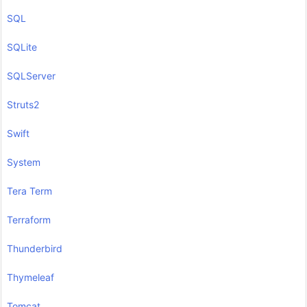
SQL
SQLite
SQLServer
Struts2
Swift
System
Tera Term
Terraform
Thunderbird
Thymeleaf
Tomcat