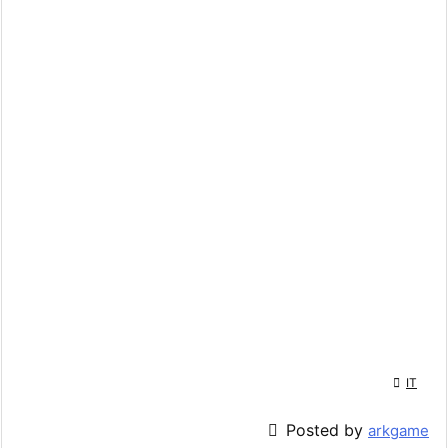

IT

Posted by
arkgame