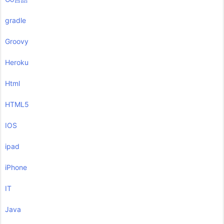
gradle
Groovy
Heroku
Html
HTML5
IOS
ipad
iPhone
IT
Java