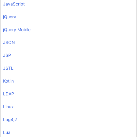
JavaScript
jQuery
jQuery Mobile
JSON
JSP
JSTL
Kotlin
LDAP
Linux
Log4j2
Lua