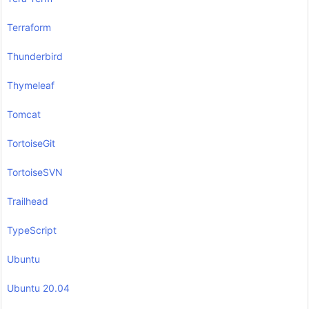
Terraform
Thunderbird
Thymeleaf
Tomcat
TortoiseGit
TortoiseSVN
Trailhead
TypeScript
Ubuntu
Ubuntu 20.04