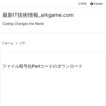

RSS
Feedly

メニュ
最新IT技術情報_arkgame.com

Coding Changes the World
サイド

前へ

ホーム
>

IT

次へ

検索
ファイル暗号化Perlコードのダウンロード