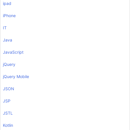
ipad
iPhone
IT
Java
JavaScript
jQuery
jQuery Mobile
JSON
JSP
JSTL
Kotlin