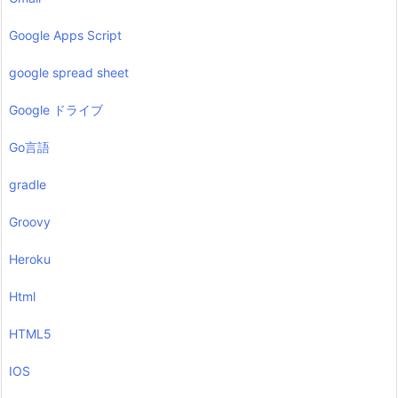
Google Apps Script
google spread sheet
Google ドライブ
Go言語
gradle
Groovy
Heroku
Html
HTML5
IOS