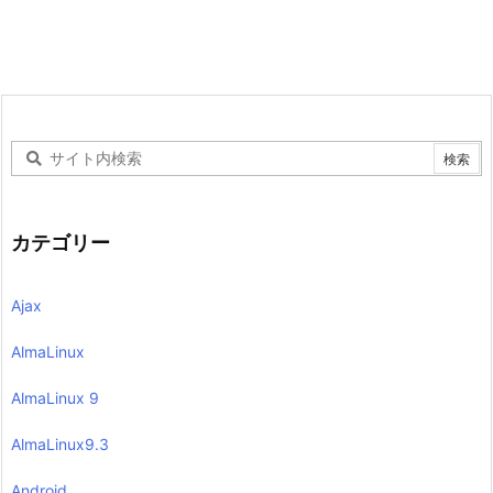
カテゴリー
Ajax
AlmaLinux
AlmaLinux 9
AlmaLinux9.3
Android