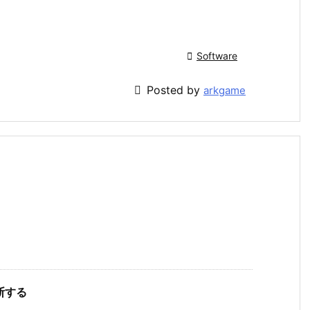

Software

Posted by
arkgame
判断する