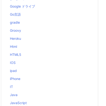
Google ドライブ
Go言語
gradle
Groovy
Heroku
Html
HTML5
IOS
ipad
iPhone
IT
Java
JavaScript