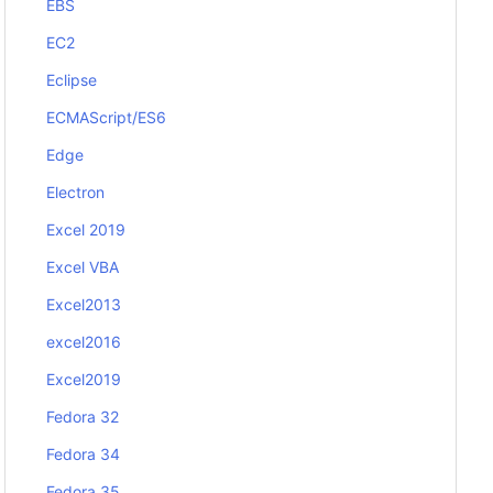
EBS
EC2
Eclipse
ECMAScript/ES6
Edge
Electron
Excel 2019
Excel VBA
Excel2013
excel2016
Excel2019
Fedora 32
Fedora 34
Fedora 35