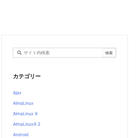
カテゴリー
Ajax
AlmaLinux
AlmaLinux 9
AlmaLinux9.3
Android