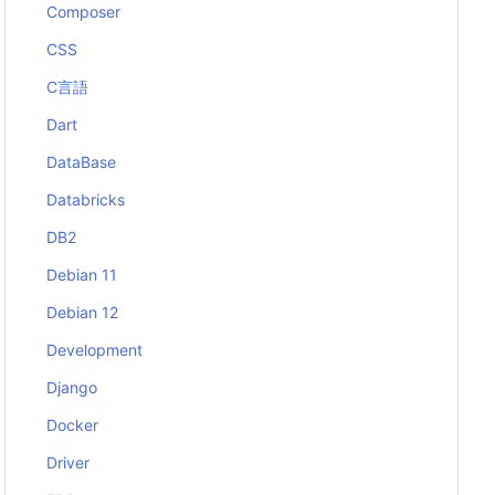
Composer
CSS
C言語
Dart
DataBase
Databricks
DB2
Debian 11
Debian 12
Development
Django
Docker
Driver