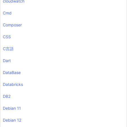
cloudwatch
Cmd
Composer
CSS
C言語
Dart
DataBase
Databricks
DB2
Debian 11
Debian 12