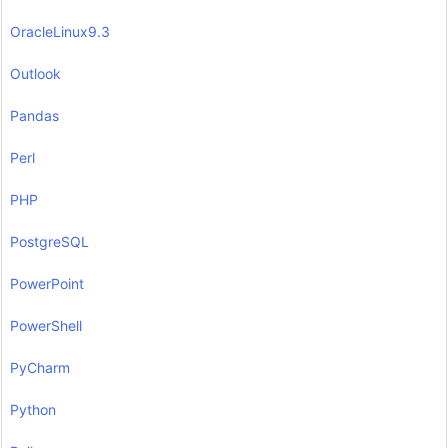
OracleLinux9.3
Outlook
Pandas
Perl
PHP
PostgreSQL
PowerPoint
PowerShell
PyCharm
Python