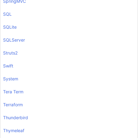
SpringMVC
SQL
SQLite
SQLServer
Struts2
Swift
System
Tera Term
Terraform
Thunderbird
Thymeleaf