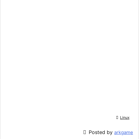

Linux

Posted by
arkgame