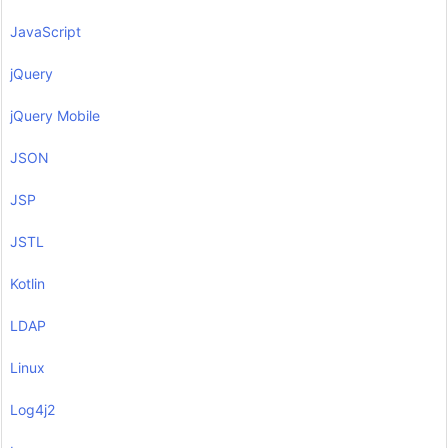
JavaScript
jQuery
jQuery Mobile
JSON
JSP
JSTL
Kotlin
LDAP
Linux
Log4j2