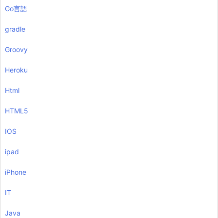
Go言語
gradle
Groovy
Heroku
Html
HTML5
IOS
ipad
iPhone
IT
Java