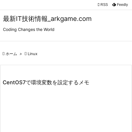

RSS
Feedly

メニュ
最新IT技術情報_arkgame.com

Coding Changes the World
サイド

前へ

ホーム
>

Linux

次へ

検索
CentOS7で環境変数を設定するメモ