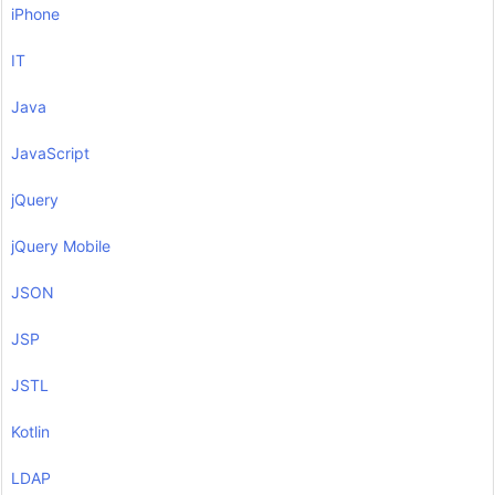
iPhone
IT
Java
JavaScript
jQuery
jQuery Mobile
JSON
JSP
JSTL
Kotlin
LDAP