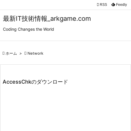

RSS
Feedly

メニュ
最新IT技術情報_arkgame.com

Coding Changes the World
サイド

前へ

ホーム
>

Network

次へ

検索
AccessChkのダウンロード