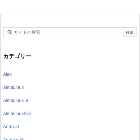
カテゴリー
Ajax
AlmaLinux
AlmaLinux 9
AlmaLinux9.3
Android
AngularJS