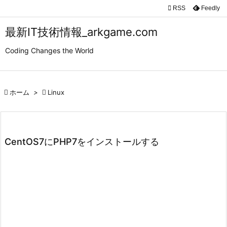

RSS
Feedly

メニュ
最新IT技術情報_arkgame.com

Coding Changes the World
サイド

前へ

ホーム
>

Linux

次へ

検索
CentOS7にPHP7をインストールする