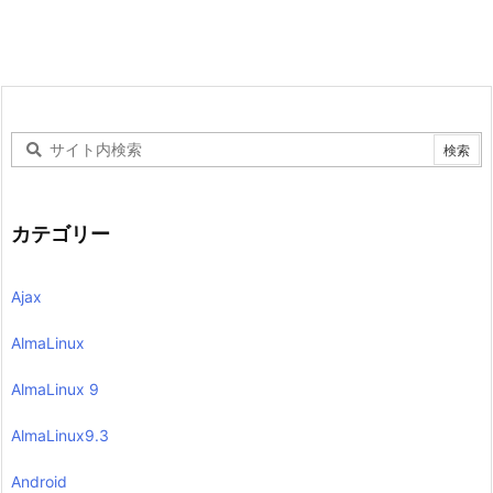
カテゴリー
Ajax
AlmaLinux
AlmaLinux 9
AlmaLinux9.3
Android