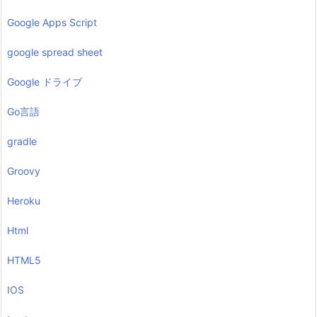
Google Apps Script
google spread sheet
Google ドライブ
Go言語
gradle
Groovy
Heroku
Html
HTML5
IOS