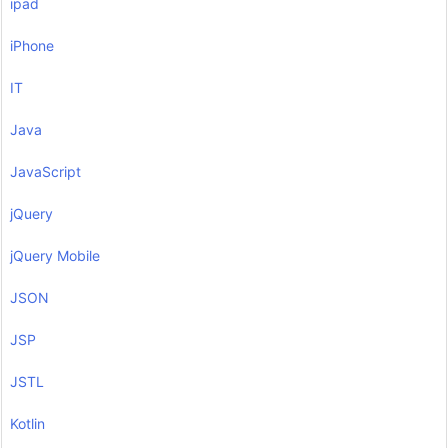
ipad
iPhone
IT
Java
JavaScript
jQuery
jQuery Mobile
JSON
JSP
JSTL
Kotlin