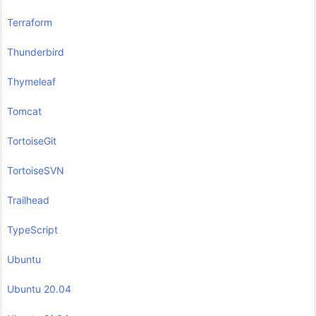
Terraform
Thunderbird
Thymeleaf
Tomcat
TortoiseGit
TortoiseSVN
Trailhead
TypeScript
Ubuntu
Ubuntu 20.04