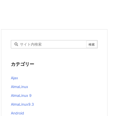
カテゴリー
Ajax
AlmaLinux
AlmaLinux 9
AlmaLinux9.3
Android