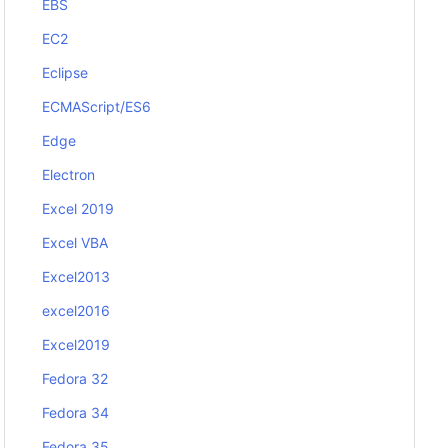
EBS
EC2
Eclipse
ECMAScript/ES6
Edge
Electron
Excel 2019
Excel VBA
Excel2013
excel2016
Excel2019
Fedora 32
Fedora 34
Fedora 35