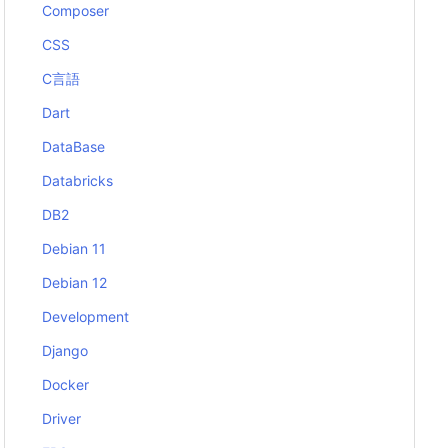
Composer
CSS
C言語
Dart
DataBase
Databricks
DB2
Debian 11
Debian 12
Development
Django
Docker
Driver