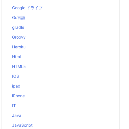
Google ドライブ
Go言語
gradle
Groovy
Heroku
Html
HTML5
IOS
ipad
iPhone
IT
Java
JavaScript