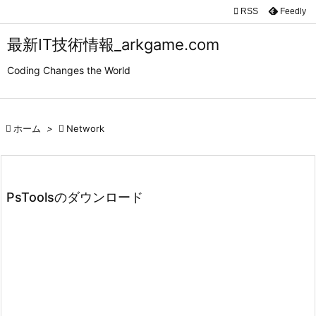

RSS
Feedly

メニュ
最新IT技術情報_arkgame.com

Coding Changes the World
サイド

前へ

ホーム
>

Network

次へ

検索
PsToolsのダウンロード