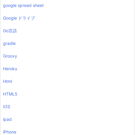
google spread sheet
Google ドライブ
Go言語
gradle
Groovy
Heroku
Html
HTML5
IOS
ipad
iPhone