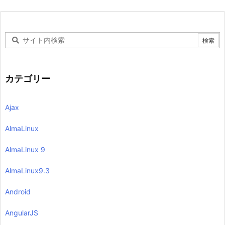
カテゴリー
Ajax
AlmaLinux
AlmaLinux 9
AlmaLinux9.3
Android
AngularJS