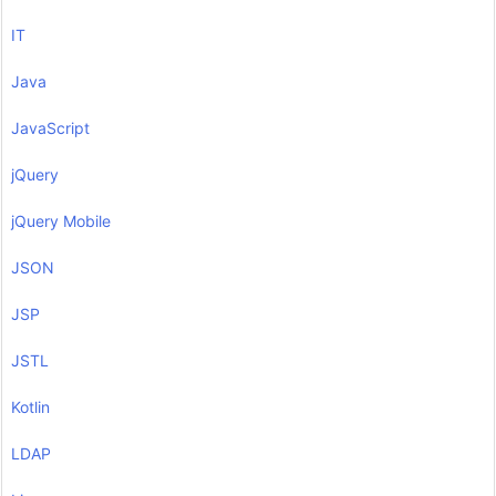
IT
Java
JavaScript
jQuery
jQuery Mobile
JSON
JSP
JSTL
Kotlin
LDAP