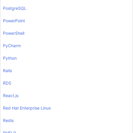
PostgreSQL
PowerPoint
PowerShell
PyCharm
Python
Rails
RDS
React.js
Red Hat Enterprise Linux
Redis
RHEL9