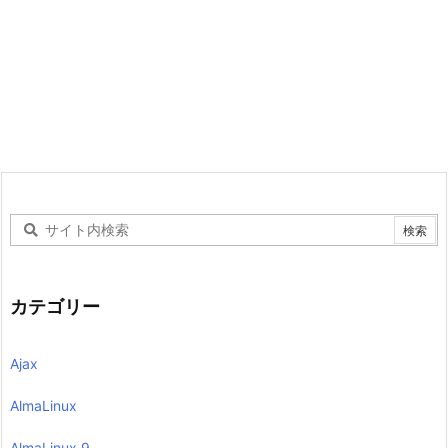
カテゴリー
Ajax
AlmaLinux
AlmaLinux 9