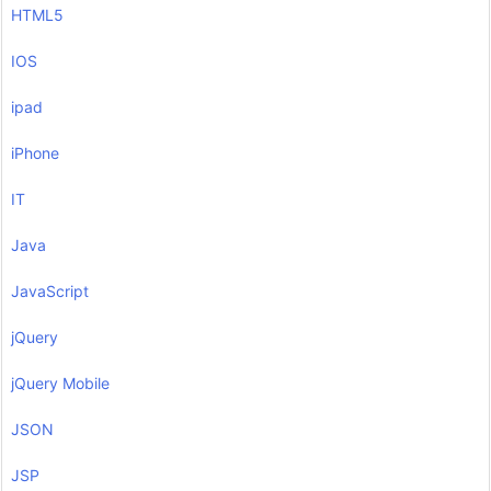
HTML5
IOS
ipad
iPhone
IT
Java
JavaScript
jQuery
jQuery Mobile
JSON
JSP