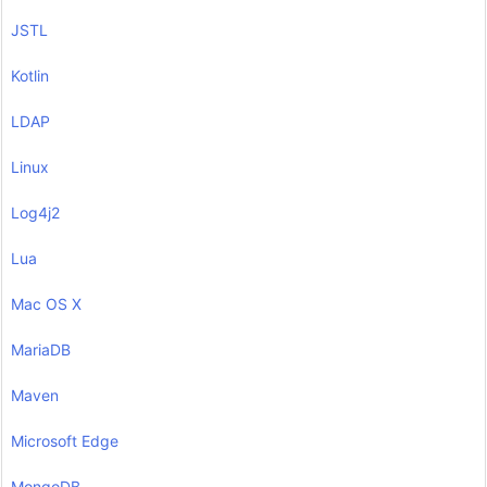
JSTL
Kotlin
LDAP
Linux
Log4j2
Lua
Mac OS X
MariaDB
Maven
Microsoft Edge
MongoDB