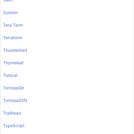
System
Tera Term
Terraform
Thunderbird
Thymeleaf
Tomcat
TortoiseGit
TortoiseSVN
Trailhead
TypeScript