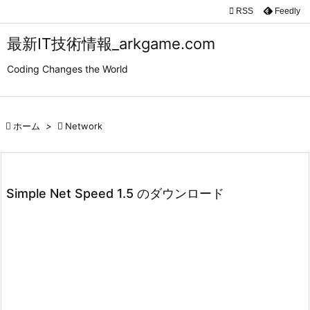

RSS
Feedly

メニュ
最新IT技術情報_arkgame.com

Coding Changes the World
サイド

前へ

ホーム
>

Network

次へ

検索
Simple Net Speed 1.5 のダウンロード