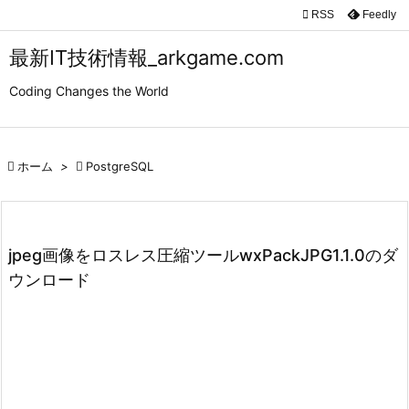

RSS
Feedly

メニュ
最新IT技術情報_arkgame.com

Coding Changes the World
サイド

前へ

ホーム
>

PostgreSQL

次へ

検索
jpeg画像をロスレス圧縮ツールwxPackJPG1.1.0のダ
ウンロード