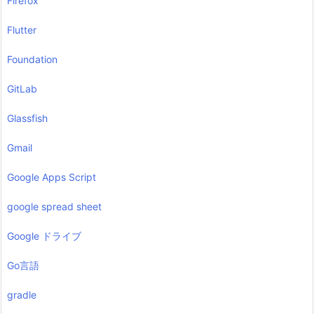
Firefox
Flutter
Foundation
GitLab
Glassfish
Gmail
Google Apps Script
google spread sheet
Google ドライブ
Go言語
gradle