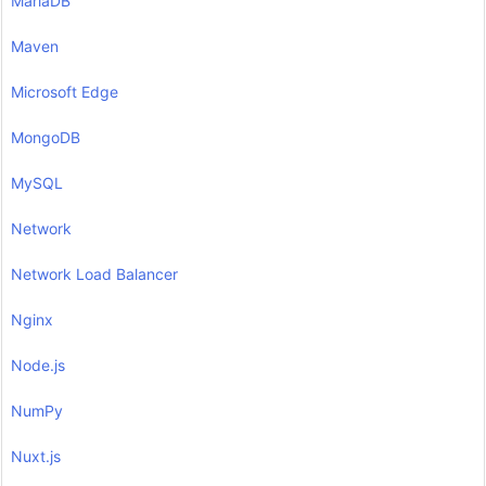
MariaDB
Maven
Microsoft Edge
MongoDB
MySQL
Network
Network Load Balancer
Nginx
Node.js
NumPy
Nuxt.js