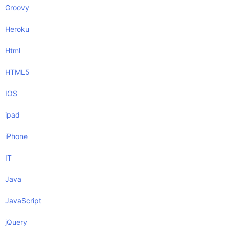
Groovy
Heroku
Html
HTML5
IOS
ipad
iPhone
IT
Java
JavaScript
jQuery