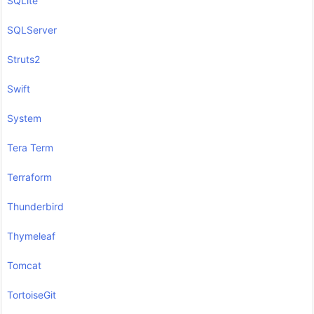
SQLite
SQLServer
Struts2
Swift
System
Tera Term
Terraform
Thunderbird
Thymeleaf
Tomcat
TortoiseGit