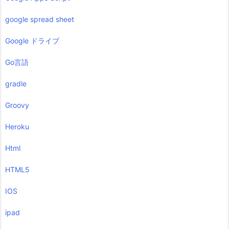
google spread sheet
Google ドライブ
Go言語
gradle
Groovy
Heroku
Html
HTML5
IOS
ipad