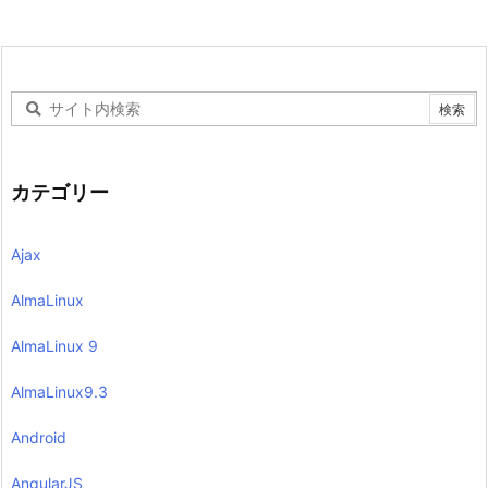
カテゴリー
Ajax
AlmaLinux
AlmaLinux 9
AlmaLinux9.3
Android
AngularJS