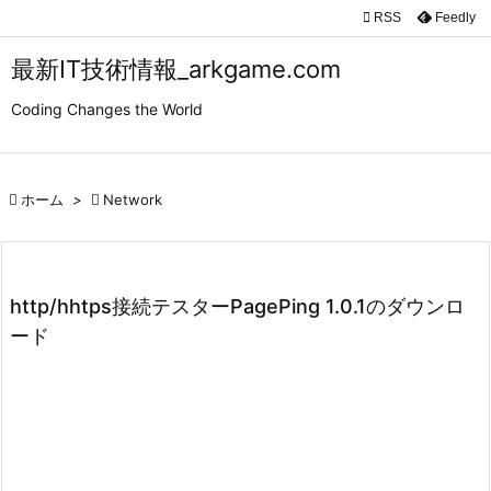

RSS
Feedly

メニュ
最新IT技術情報_arkgame.com

Coding Changes the World
サイド

前へ

ホーム
>

Network

次へ

検索
http/hhtps接続テスターPagePing 1.0.1のダウンロ
ード