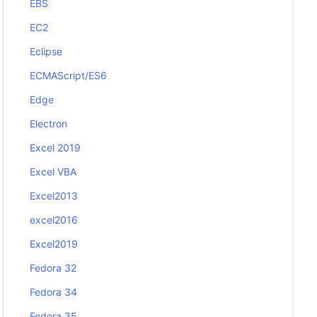
EBS
EC2
Eclipse
ECMAScript/ES6
Edge
Electron
Excel 2019
Excel VBA
Excel2013
excel2016
Excel2019
Fedora 32
Fedora 34
Fedora 35