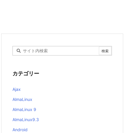
カテゴリー
Ajax
AlmaLinux
AlmaLinux 9
AlmaLinux9.3
Android