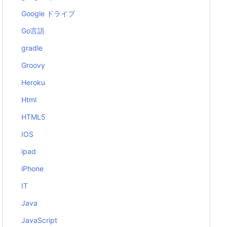
Google ドライブ
Go言語
gradle
Groovy
Heroku
Html
HTML5
IOS
ipad
iPhone
IT
Java
JavaScript