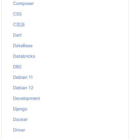
Composer
CSS
C言語
Dart
DataBase
Databricks
DB2
Debian 11
Debian 12
Development
Django
Docker
Driver