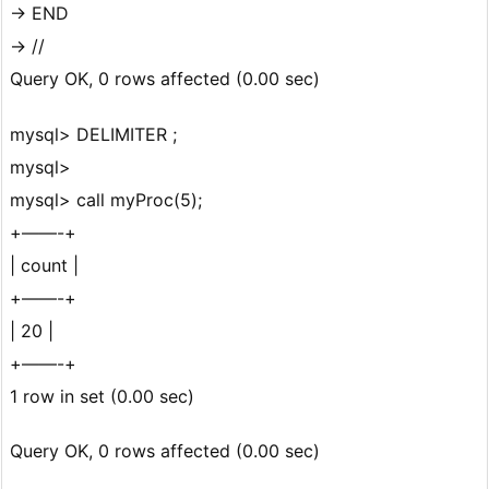
-> END
-> //
Query OK, 0 rows affected (0.00 sec)
mysql> DELIMITER ;
mysql>
mysql> call myProc(5);
+——-+
| count |
+——-+
| 20 |
+——-+
1 row in set (0.00 sec)
Query OK, 0 rows affected (0.00 sec)