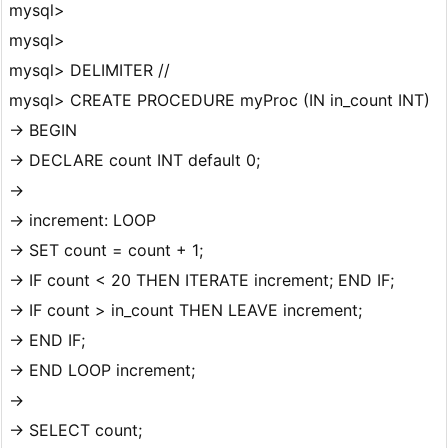
mysql>
mysql>
mysql> DELIMITER //
mysql> CREATE PROCEDURE myProc (IN in_count INT)
-> BEGIN
-> DECLARE count INT default 0;
->
-> increment: LOOP
-> SET count = count + 1;
-> IF count < 20 THEN ITERATE increment; END IF;
-> IF count > in_count THEN LEAVE increment;
-> END IF;
-> END LOOP increment;
->
-> SELECT count;