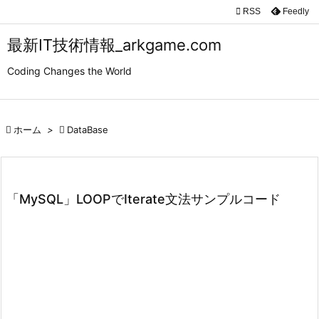

RSS
Feedly

メニュ
最新IT技術情報_arkgame.com

Coding Changes the World
サイド

前へ

ホーム
>

DataBase

次へ

検索
「MySQL」LOOPでIterate文法サンプルコード