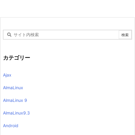
カテゴリー
Ajax
AlmaLinux
AlmaLinux 9
AlmaLinux9.3
Android