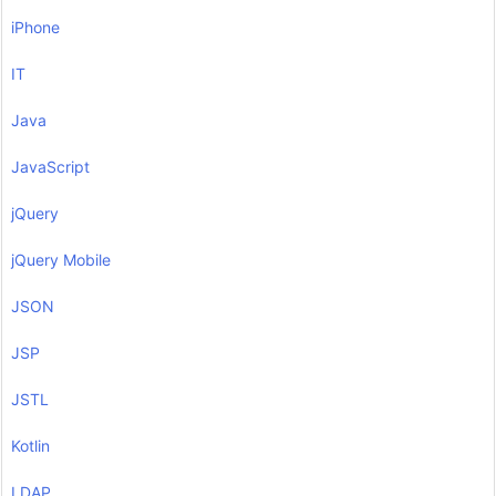
iPhone
IT
Java
JavaScript
jQuery
jQuery Mobile
JSON
JSP
JSTL
Kotlin
LDAP