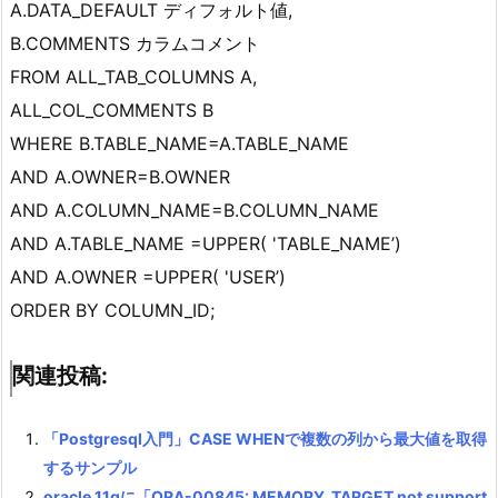
A.DATA_DEFAULT ディフォルト値,
B.COMMENTS カラムコメント
FROM ALL_TAB_COLUMNS A,
ALL_COL_COMMENTS B
WHERE B.TABLE_NAME=A.TABLE_NAME
AND A.OWNER=B.OWNER
AND A.COLUMN_NAME=B.COLUMN_NAME
AND A.TABLE_NAME =UPPER( 'TABLE_NAME’)
AND A.OWNER =UPPER( 'USER’)
ORDER BY COLUMN_ID;
関連投稿:
「Postgresql入門」CASE WHENで複数の列から最大値を取得
するサンプル
oracle 11gに「ORA-00845: MEMORY_TARGET not support