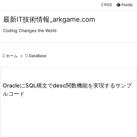

RSS
Feedly

メニュ
最新IT技術情報_arkgame.com

Coding Changes the World
サイド

前へ

ホーム
>

DataBase

次へ

検索
OracleにSQL構文でdesc関数機能を実現するサンプ
ルコード