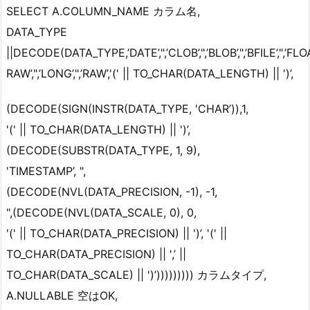
SELECT A.COLUMN_NAME カラム名,
DATA_TYPE
||DECODE(DATA_TYPE,’DATE’,",’CLOB’,",’BLOB’,",’BFILE’,",’FLO
RAW’,",’LONG’,",’RAW’,'(' || TO_CHAR(DATA_LENGTH) || ')’,
(DECODE(SIGN(INSTR(DATA_TYPE, 'CHAR’)),1,
'(' || TO_CHAR(DATA_LENGTH) || ')’,
(DECODE(SUBSTR(DATA_TYPE, 1, 9),
'TIMESTAMP’, ",
(DECODE(NVL(DATA_PRECISION, -1), -1,
",(DECODE(NVL(DATA_SCALE, 0), 0,
'(' || TO_CHAR(DATA_PRECISION) || ')’, '(' ||
TO_CHAR(DATA_PRECISION) || ',’ ||
TO_CHAR(DATA_SCALE) || ')’))))))))) カラムタイプ,
A.NULLABLE 空はOK,