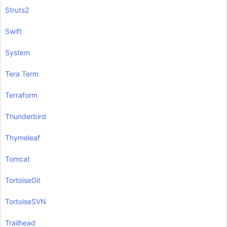
Struts2
Swift
System
Tera Term
Terraform
Thunderbird
Thymeleaf
Tomcat
TortoiseGit
TortoiseSVN
Trailhead