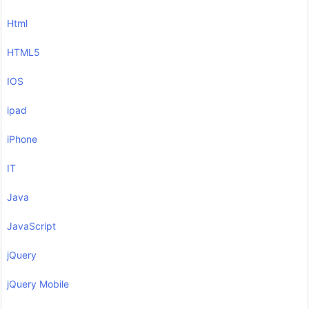
Html
HTML5
IOS
ipad
iPhone
IT
Java
JavaScript
jQuery
jQuery Mobile