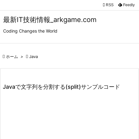

RSS
Feedly

メニュ
最新IT技術情報_arkgame.com

Coding Changes the World
サイド

前へ

ホーム
>

Java

次へ

検索
Javaで文字列を分割する(split)サンプルコード