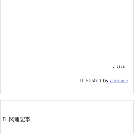

Java

Posted by
arkgame

関連記事