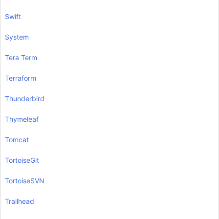
Swift
System
Tera Term
Terraform
Thunderbird
Thymeleaf
Tomcat
TortoiseGit
TortoiseSVN
Trailhead