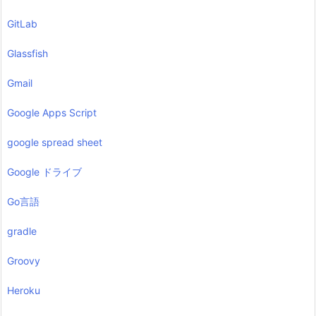
GitLab
Glassfish
Gmail
Google Apps Script
google spread sheet
Google ドライブ
Go言語
gradle
Groovy
Heroku