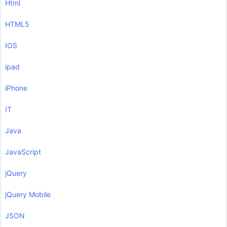
Html
HTML5
IOS
ipad
iPhone
IT
Java
JavaScript
jQuery
jQuery Mobile
JSON