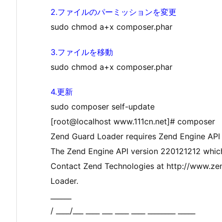
2.ファイルのパーミッションを変更
sudo chmod a+x composer.phar
3.ファイルを移動
sudo chmod a+x composer.phar
4.更新
sudo composer self-update
[root@localhost www.111cn.net]# composer
Zend Guard Loader requires Zend Engine API
The Zend Engine API version 220121212 which i
Contact Zend Technologies at http://www.zen
Loader.
______
/ ____/___ ____ ___ ____ ____ ________ _____