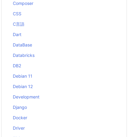
Composer
CSS
C言語
Dart
DataBase
Databricks
DB2
Debian 11
Debian 12
Development
Django
Docker
Driver