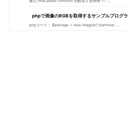
書式 final public function 関数名() 使用例 <? ...
phpで画像のRGBを取得するサンプルプログ
phpコード： $average = new Imagick("startnew ...