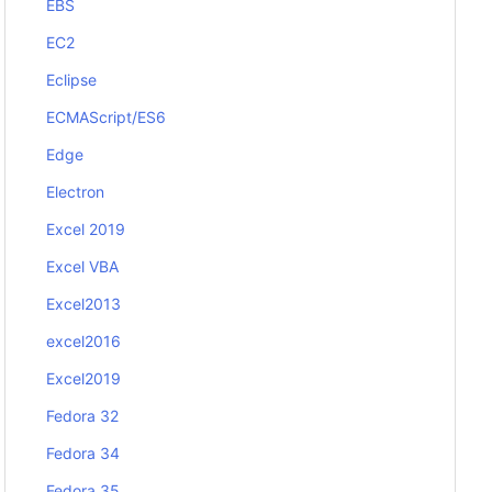
EBS
EC2
Eclipse
ECMAScript/ES6
Edge
Electron
Excel 2019
Excel VBA
Excel2013
excel2016
Excel2019
Fedora 32
Fedora 34
Fedora 35