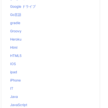
Google ドライブ
Go言語
gradle
Groovy
Heroku
Html
HTML5
IOS
ipad
iPhone
IT
Java
JavaScript