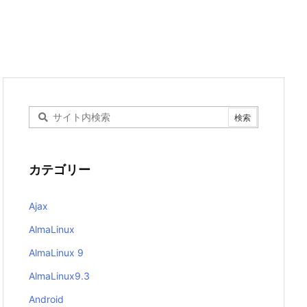
カテゴリー
Ajax
AlmaLinux
AlmaLinux 9
AlmaLinux9.3
Android