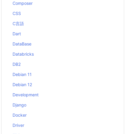
Composer
CSS
C言語
Dart
DataBase
Databricks
DB2
Debian 11
Debian 12
Development
Django
Docker
Driver