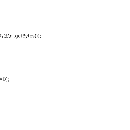
は\n".getBytes());
EAD);