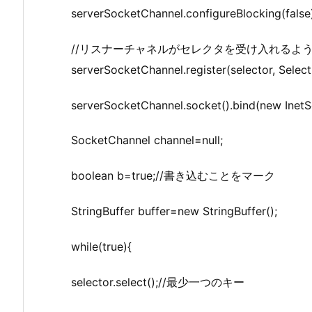
serverSocketChannel.configureBlocking(false
//リスナーチャネルがセレクタを受け入れるよ
serverSocketChannel.register(selector, Sele
serverSocketChannel.socket().bind(new Inet
SocketChannel channel=null;
boolean b=true;//書き込むことをマーク
StringBuffer buffer=new StringBuffer();
while(true){
selector.select();//最少一つのキー