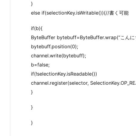
}
else if(selectionKey.isWritable()){//書く可能
if(b){
ByteBuffer bytebuff=ByteBuffer.wrap(“こんにち
bytebuff.position(0);
channel.write(bytebuff);
b=false;
if(!selectionKey.isReadable())
channel.register(selector, SelectionKey.OP_R
}
}
}