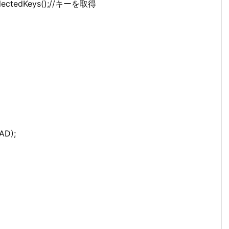
.selectedKeys();//キーを取得
EAD);