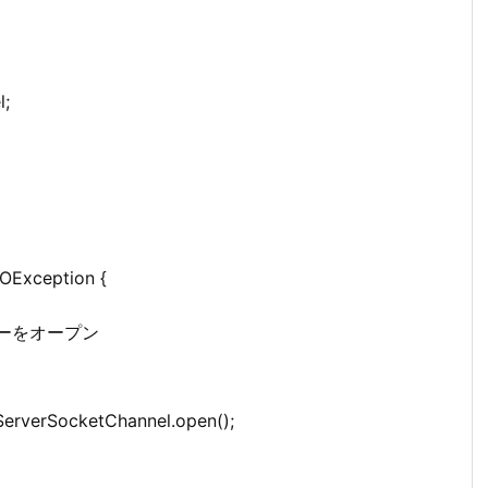
l;
 IOException {
セレクターをオープン
erverSocketChannel.open();