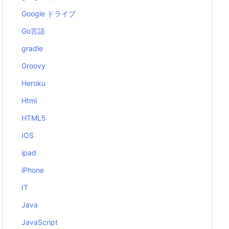
Google ドライブ
Go言語
gradle
Groovy
Heroku
Html
HTML5
IOS
ipad
iPhone
IT
Java
JavaScript