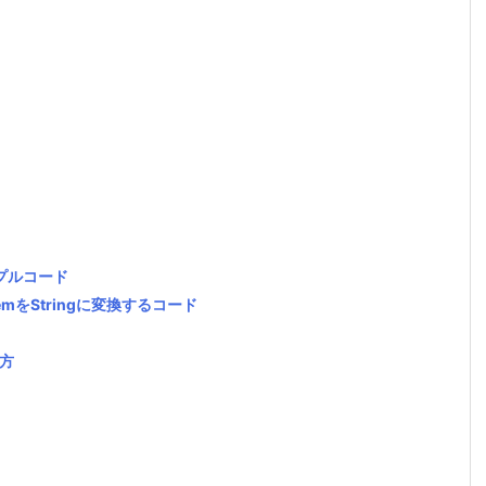
ンプルコード
tStreemをStringに変換するコード
い方