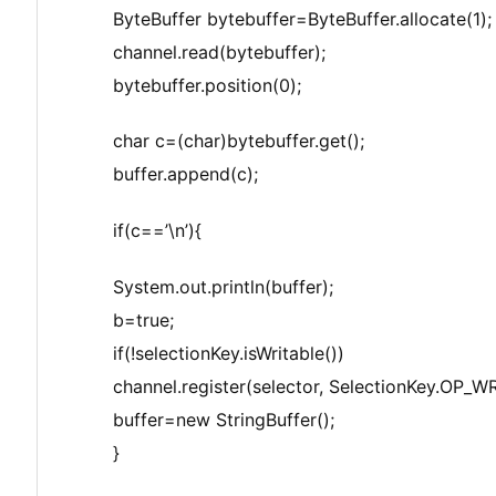
ByteBuffer bytebuffer=ByteBuffer.allocate(1);
channel.read(bytebuffer);
bytebuffer.position(0);
char c=(char)bytebuffer.get();
buffer.append(c);
if(c==’\n’){
System.out.println(buffer);
b=true;
if(!selectionKey.isWritable())
channel.register(selector, SelectionKey.OP_WR
buffer=new StringBuffer();
}