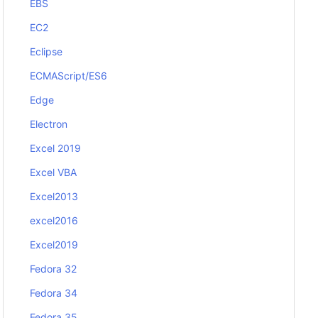
EBS
EC2
Eclipse
ECMAScript/ES6
Edge
Electron
Excel 2019
Excel VBA
Excel2013
excel2016
Excel2019
Fedora 32
Fedora 34
Fedora 35