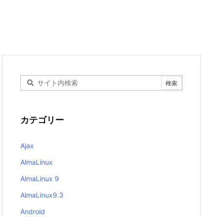
カテゴリー
Ajax
AlmaLinux
AlmaLinux 9
AlmaLinux9.3
Android