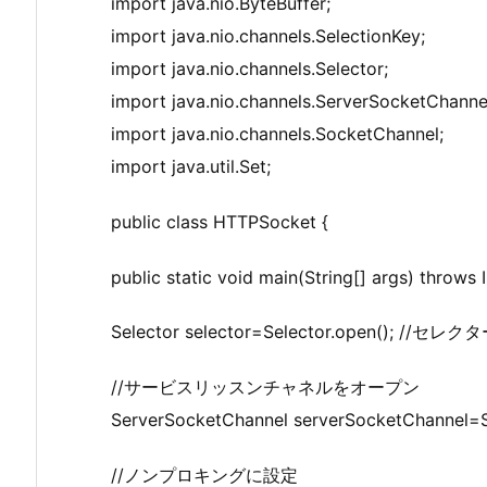
import java.nio.ByteBuffer;
import java.nio.channels.SelectionKey;
import java.nio.channels.Selector;
import java.nio.channels.ServerSocketChanne
import java.nio.channels.SocketChannel;
import java.util.Set;
public class HTTPSocket {
public static void main(String[] args) throws
Selector selector=Selector.open(); //
//サービスリッスンチャネルをオープン
ServerSocketChannel serverSocketChannel=S
//ノンプロキングに設定