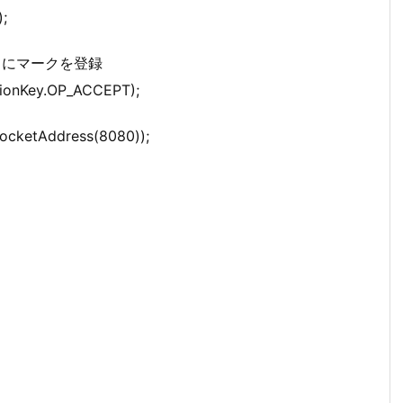
);
うにマークを登録
ctionKey.OP_ACCEPT);
SocketAddress(8080));