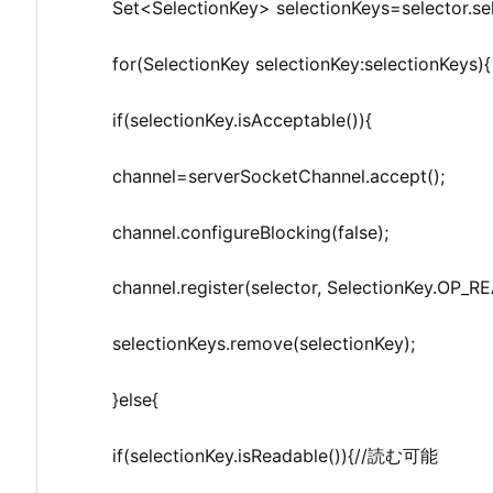
Set<SelectionKey> selectionKeys=selector
for(SelectionKey selectionKey:selectionKeys){
if(selectionKey.isAcceptable()){
channel=serverSocketChannel.accept();
channel.configureBlocking(false);
channel.register(selector, SelectionKey.OP_R
selectionKeys.remove(selectionKey);
}else{
if(selectionKey.isReadable()){//読む可能