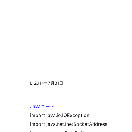

2014年7月31日
Javaコード：
import java.io.IOException;
import java.net.InetSocketAddress;