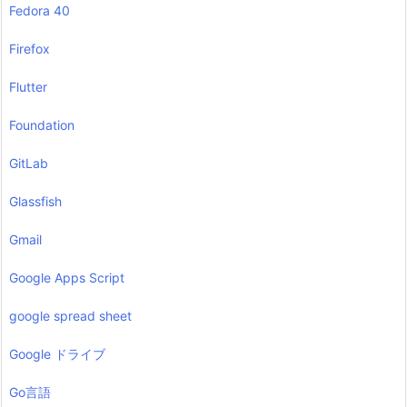
Fedora 40
Firefox
Flutter
Foundation
GitLab
Glassfish
Gmail
Google Apps Script
google spread sheet
Google ドライブ
Go言語