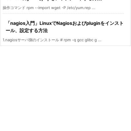
操作コマンド rpm --import wget -P /etc/yum.rep ...
「nagios入門」LinuxでNagiosおよびpluginをインスト
ール、設定する方法
1.nagiosサーバ側のインストール # rpm -q gcc glibc g ...