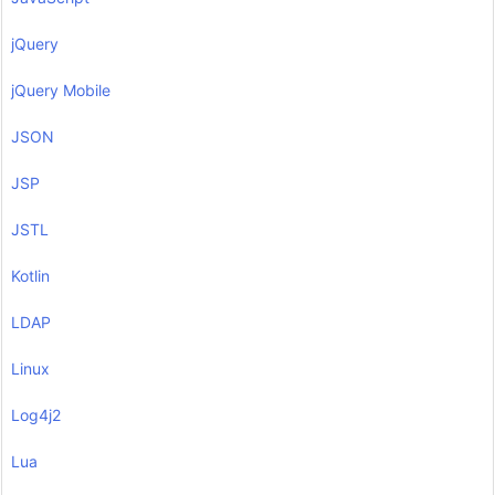
jQuery
jQuery Mobile
JSON
JSP
JSTL
Kotlin
LDAP
Linux
Log4j2
Lua