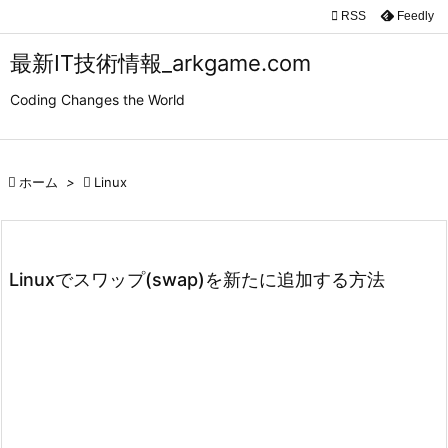

RSS
Feedly

メニュ
最新IT技術情報_arkgame.com

Coding Changes the World
サイド

前へ

ホーム
>

Linux

次へ

検索
Linuxでスワップ(swap)を新たに追加する方法