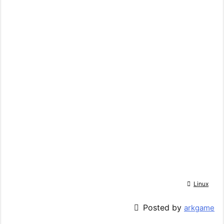

Linux

Posted by
arkgame