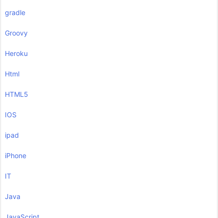
gradle
Groovy
Heroku
Html
HTML5
IOS
ipad
iPhone
IT
Java
JavaScript