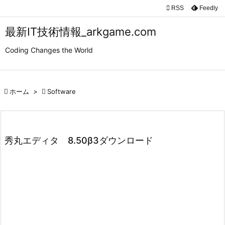

RSS
Feedly

メニュ
最新IT技術情報_arkgame.com

Coding Changes the World
サイド

前へ

ホーム
>

Software

次へ

検索
秀丸エディタ 8.50β3ダウンロード