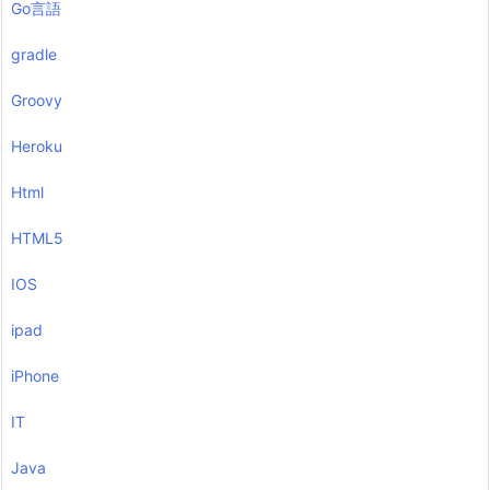
Go言語
gradle
Groovy
Heroku
Html
HTML5
IOS
ipad
iPhone
IT
Java