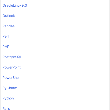
OracleLinux9.3
Outlook
Pandas
Perl
PHP
PostgreSQL
PowerPoint
PowerShell
PyCharm
Python
Rails