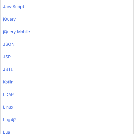
JavaScript
jQuery
jQuery Mobile
JSON
JSP
JSTL
Kotlin
LDAP
Linux
Log4j2
Lua