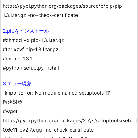
https://pypi.python.org/packages/source/p/pip/pip-
1.3.1.tar.gz –no-check-certificate
2.pipをインストール
#chmod +x pip-1.3.1.tar.gz
#tar xzvf pip-1.3.1.tar.gz
#cd pip-1.3.1
#python setup.py install
3.エラー現象：
“ImportError: No module named setuptools”提
解決対策：
#wget
https://pypi.python.org/packages/2.7/s/setuptools/setupt
0.6c11-py2.7.egg –no-check-certificate