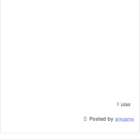

Linux

Posted by
arkgame