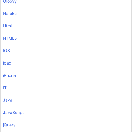
Groovy
Heroku
Html
HTML5
IOS
ipad
iPhone
IT
Java
JavaScript
jQuery