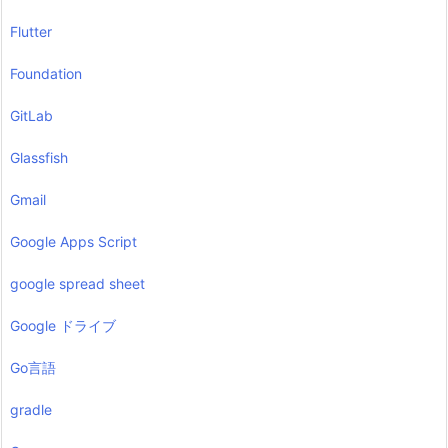
Flutter
Foundation
GitLab
Glassfish
Gmail
Google Apps Script
google spread sheet
Google ドライブ
Go言語
gradle