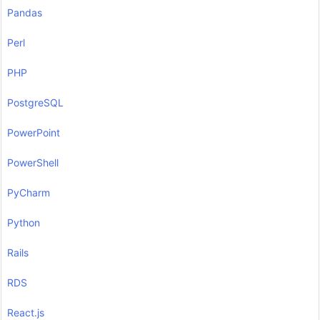
Pandas
Perl
PHP
PostgreSQL
PowerPoint
PowerShell
PyCharm
Python
Rails
RDS
React.js