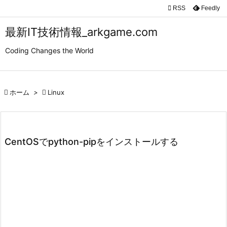

RSS
Feedly

メニュ
最新IT技術情報_arkgame.com

Coding Changes the World
サイド

前へ

ホーム
>

Linux

次へ

検索
CentOSでpython-pipをインストールする