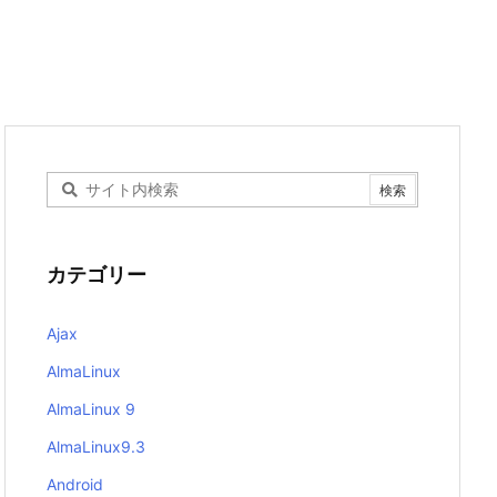
カテゴリー
Ajax
AlmaLinux
AlmaLinux 9
AlmaLinux9.3
Android