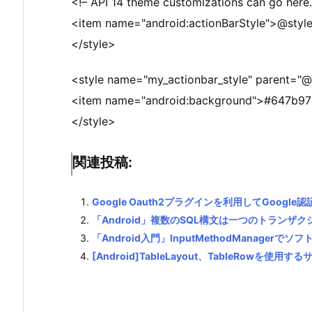
<!– API 14 theme customizations can go here
<item name="android:actionBarStyle">@style
</style>
<style name="my_actionbar_style" parent="@a
<item name="android:background">#647b97
</style>
関連投稿:
Google Oauth2プラグインを利用してGoogl
「Android」複数のSQL構文は一つのトランザ
「Android入門」InputMethodManager
[Android]TableLayout、TableRowを使用す