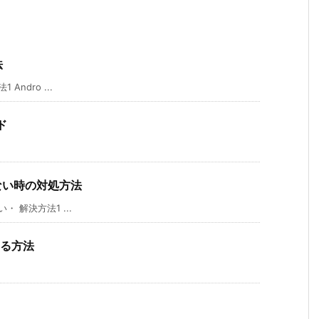
法
ndro ...
ド
れない時の対処方法
 解決方法1 ...
する方法
ド