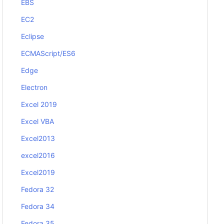
EBS
EC2
Eclipse
ECMAScript/ES6
Edge
Electron
Excel 2019
Excel VBA
Excel2013
excel2016
Excel2019
Fedora 32
Fedora 34
Fedora 35