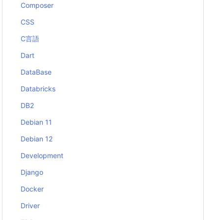
Composer
CSS
C言語
Dart
DataBase
Databricks
DB2
Debian 11
Debian 12
Development
Django
Docker
Driver