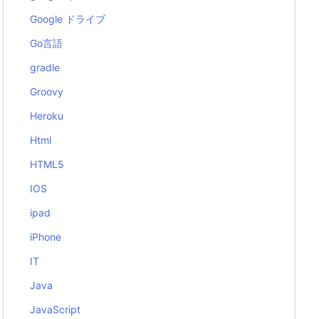
Google ドライブ
Go言語
gradle
Groovy
Heroku
Html
HTML5
IOS
ipad
iPhone
IT
Java
JavaScript