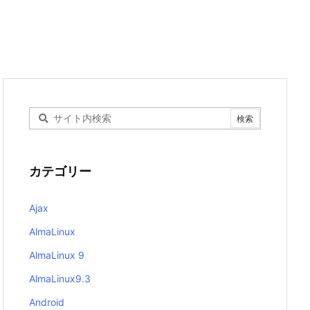
カテゴリー
Ajax
AlmaLinux
AlmaLinux 9
AlmaLinux9.3
Android