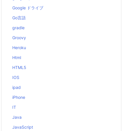
Google ドライブ
Go言語
gradle
Groovy
Heroku
Html
HTML5
IOS
ipad
iPhone
IT
Java
JavaScript