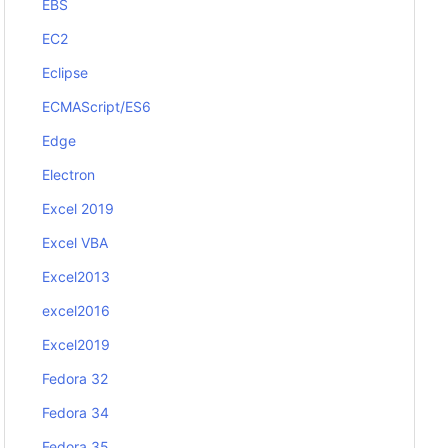
EBS
EC2
Eclipse
ECMAScript/ES6
Edge
Electron
Excel 2019
Excel VBA
Excel2013
excel2016
Excel2019
Fedora 32
Fedora 34
Fedora 35