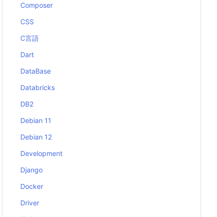
Composer
CSS
C言語
Dart
DataBase
Databricks
DB2
Debian 11
Debian 12
Development
Django
Docker
Driver