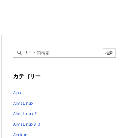
カテゴリー
Ajax
AlmaLinux
AlmaLinux 9
AlmaLinux9.3
Android