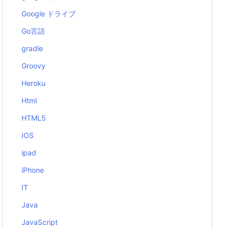
Google ドライブ
Go言語
gradle
Groovy
Heroku
Html
HTML5
IOS
ipad
iPhone
IT
Java
JavaScript