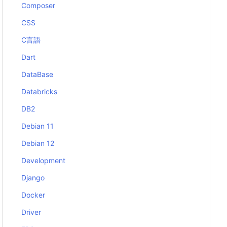
Composer
CSS
C言語
Dart
DataBase
Databricks
DB2
Debian 11
Debian 12
Development
Django
Docker
Driver