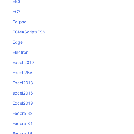
EBS
EC2
Eclipse
ECMAScript/ES6
Edge
Electron
Excel 2019
Excel VBA
Excel2013
excel2016
Excel2019
Fedora 32
Fedora 34
Fedora 35