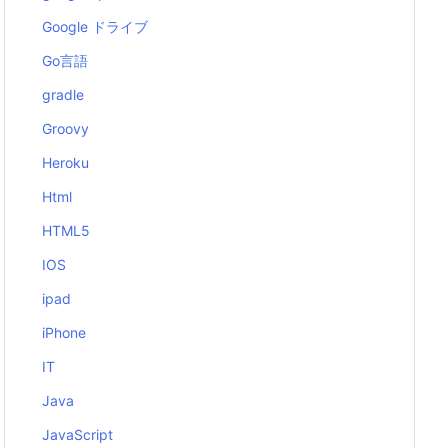
Google ドライブ
Go言語
gradle
Groovy
Heroku
Html
HTML5
IOS
ipad
iPhone
IT
Java
JavaScript