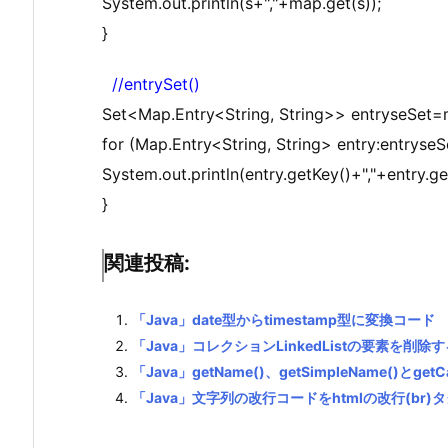
System.out.println(s+","+map.get(s));
}
//entrySet()
Set<Map.Entry<String, String>> entryseSet=m
for (Map.Entry<String, String> entry:entryseSe
System.out.println(entry.getKey()+","+entry.ge
}
関連投稿:
「Java」date型からtimestamp型に変換コード
「Java」コレクションLinkedListの要素を削除
「Java」getName()、getSimpleName()とget
「Java」文字列の改行コードをhtmlの改行(br