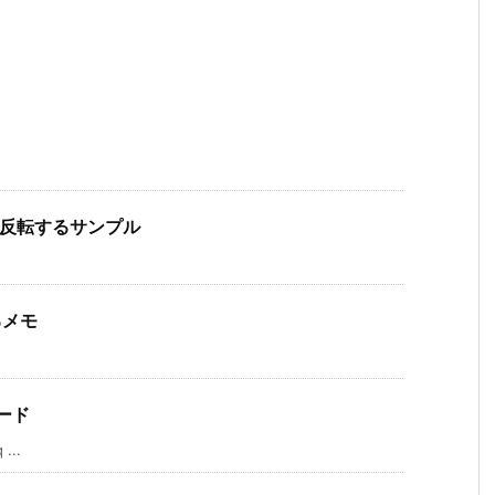
ストを反転するサンプル
るメモ
コード
...