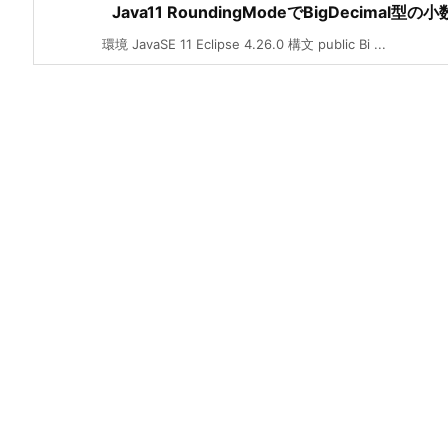
Java11 RoundingModeでBigDeci
環境 JavaSE 11 Eclipse 4.26.0 構文 public Bi ...