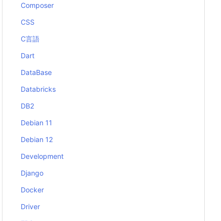
Composer
CSS
C言語
Dart
DataBase
Databricks
DB2
Debian 11
Debian 12
Development
Django
Docker
Driver