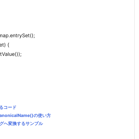
ap.entrySet();
t) {
tValue());
するコード
CanonicalName()の使い方
)タグへ変換するサンプル