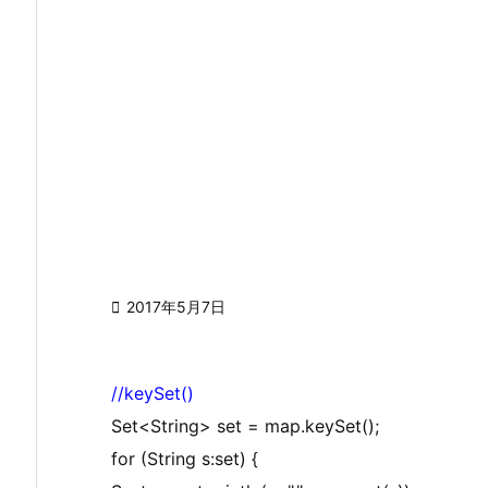

2017年5月7日
//keySet()
Set<String> set = map.keySet();
for (String s:set) {