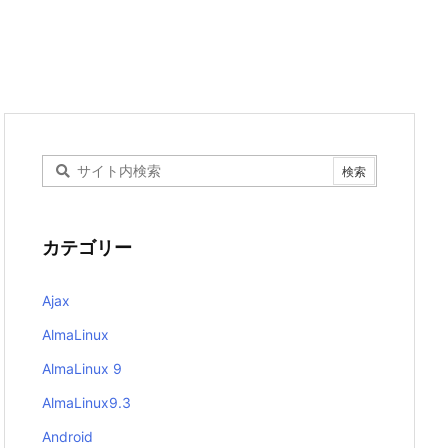
カテゴリー
Ajax
AlmaLinux
AlmaLinux 9
AlmaLinux9.3
Android