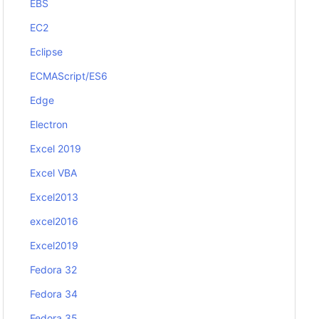
EBS
EC2
Eclipse
ECMAScript/ES6
Edge
Electron
Excel 2019
Excel VBA
Excel2013
excel2016
Excel2019
Fedora 32
Fedora 34
Fedora 35