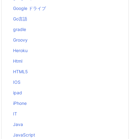
Google ドライブ
Go言語
gradle
Groovy
Heroku
Html
HTML5
IOS
ipad
iPhone
IT
Java
JavaScript