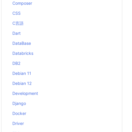
Composer
CSS
C言語
Dart
DataBase
Databricks
DB2
Debian 11
Debian 12
Development
Django
Docker
Driver