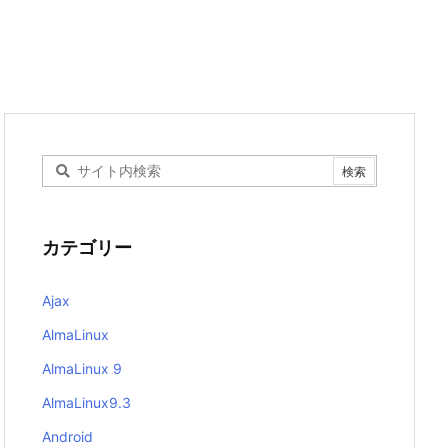
カテゴリー
Ajax
AlmaLinux
AlmaLinux 9
AlmaLinux9.3
Android