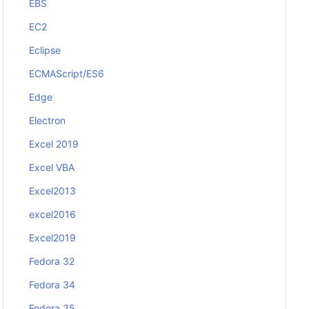
EBS
EC2
Eclipse
ECMAScript/ES6
Edge
Electron
Excel 2019
Excel VBA
Excel2013
excel2016
Excel2019
Fedora 32
Fedora 34
Fedora 35