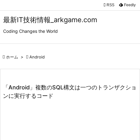

RSS
Feedly

メニュ
最新IT技術情報_arkgame.com

Coding Changes the World
サイド

前へ

ホーム
>

Android

次へ

検索
「Android」複数のSQL構文は一つのトランザクショ
ンに実行するコード