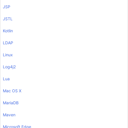
JSP
JSTL
Kotlin
LDAP
Linux
Log4j2
Lua
Mac OS X
MariaDB
Maven
Microsoft Edge