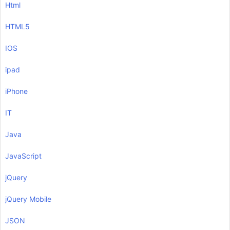
Html
HTML5
IOS
ipad
iPhone
IT
Java
JavaScript
jQuery
jQuery Mobile
JSON