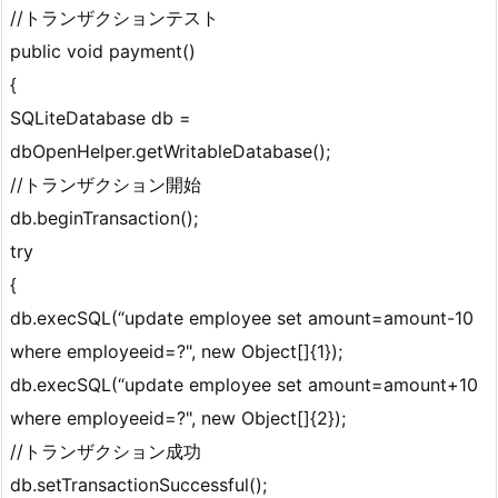
//トランザクションテスト
public void payment()
{
SQLiteDatabase db =
dbOpenHelper.getWritableDatabase();
//トランザクション開始
db.beginTransaction();
try
{
db.execSQL(“update employee set amount=amount-10
where employeeid=?", new Object[]{1});
db.execSQL(“update employee set amount=amount+10
where employeeid=?", new Object[]{2});
//トランザクション成功
db.setTransactionSuccessful();