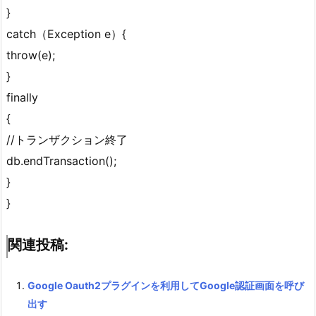
}
catch（Exception e）{
throw(e);
}
finally
{
//トランザクション終了
db.endTransaction();
}
}
関連投稿:
Google Oauth2プラグインを利用してGoogle認証画面を呼び
出す