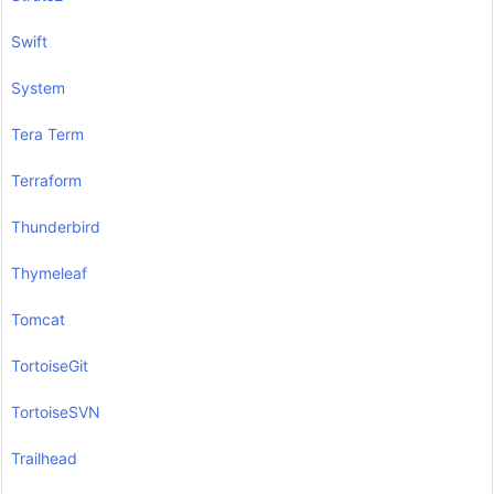
Swift
System
Tera Term
Terraform
Thunderbird
Thymeleaf
Tomcat
TortoiseGit
TortoiseSVN
Trailhead